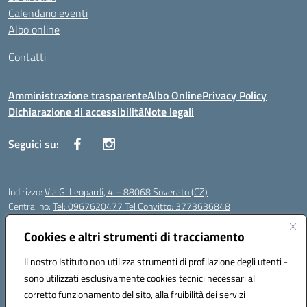
Calendario eventi
Albo online
Contatti
Amministrazione trasparente
Albo Online
Privacy Policy
Dichiarazione di accessibilità
Note legali
Seguici su:
Indirizzo:
Via G. Leopardi, 4 – 88068 Soverato (CZ)
Centralino:
Tel: 0967620477 Tel Convitto: 3773636848
Email:
czrh04000q@istruzione.it
Posta elettronica certificata (PEC):
Cookies e altri strumenti di tracciamento
czrh04000q@pec.istruzione.it
Codice fiscale: 84000690796
Il nostro Istituto non utilizza strumenti di profilazione degli utenti -
Codice meccanografico:
CZRH04000Q
sono utilizzati esclusivamente cookies tecnici necessari al
Codice Indice delle Pubbliche Amministrazioni (IPA): istsc_czrh04000q
corretto funzionamento del sito, alla fruibilità dei servizi
Codice unico di fatturazione (CUF): UF9M13