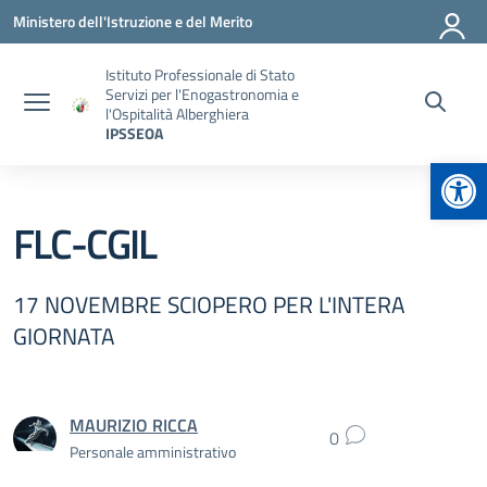
Vai ai contenuti
Vai al menu di navigazione
Vai al footer
Ministero dell'Istruzione e del Merito
Istituto Professionale di Stato
Servizi per l'Enogastronomia e
l'Ospitalità Alberghiera
IPSSEOA
Apr
FLC-CGIL
17 NOVEMBRE SCIOPERO PER L'INTERA
GIORNATA
MAURIZIO RICCA
0
Personale amministrativo