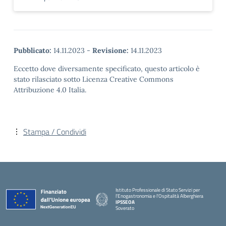
Pubblicato:
14.11.2023
-
Revisione:
14.11.2023
Eccetto dove diversamente specificato, questo articolo è
stato rilasciato sotto Licenza Creative Commons
Attribuzione 4.0 Italia.
Stampa / Condividi
Istituto Professionale di Stato Servizi per
l'Enogastronomia e l'Ospitalità Alberghiera
IPSSEOA
Soverato
— Visita la pagina iniziale della scuola