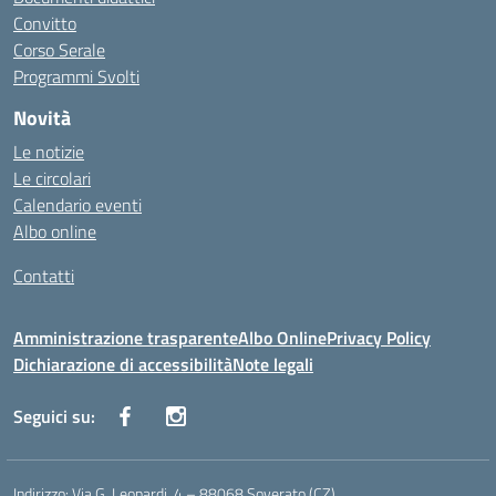
Convitto
Corso Serale
Programmi Svolti
Novità
Le notizie
Le circolari
Calendario eventi
Albo online
Contatti
Amministrazione trasparente
Albo Online
Privacy Policy
Dichiarazione di accessibilità
Note legali
Seguici su:
Indirizzo:
Via G. Leopardi, 4 – 88068 Soverato (CZ)