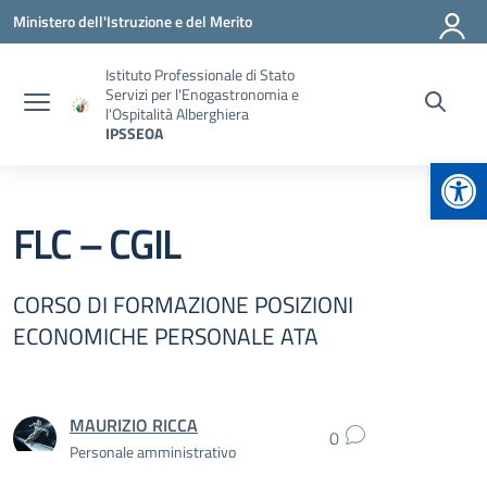
Vai ai contenuti
Vai al menu di navigazione
Vai al footer
Ministero dell'Istruzione e del Merito
Istituto Professionale di Stato
Servizi per l'Enogastronomia e
l'Ospitalità Alberghiera
IPSSEOA
Apr
FLC – CGIL
CORSO DI FORMAZIONE POSIZIONI
ECONOMICHE PERSONALE ATA
MAURIZIO RICCA
0
Personale amministrativo