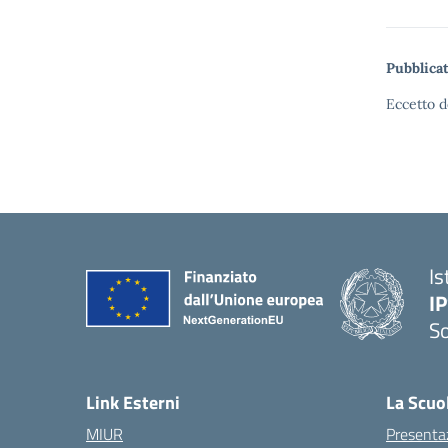
Pubblicat
Eccetto d
Is
I
S
— 
Link Esterni
La Scuo
MIUR
Presenta