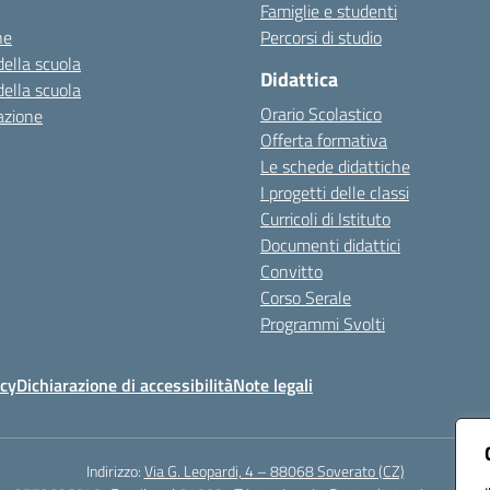
Famiglie e studenti
ne
Percorsi di studio
della scuola
Didattica
della scuola
Orario Scolastico
azione
Offerta formativa
Le schede didattiche
I progetti delle classi
Curricoli di Istituto
Documenti didattici
Convitto
Corso Serale
Programmi Svolti
icy
Dichiarazione di accessibilità
Note legali
Indirizzo:
Via G. Leopardi, 4 – 88068 Soverato (CZ)