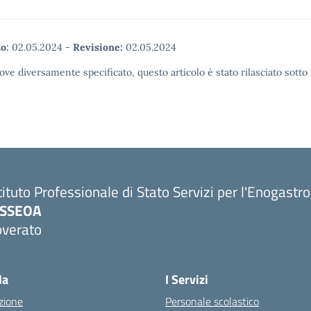
o:
02.05.2024
-
Revisione:
02.05.2024
ove diversamente specificato, questo articolo è stato rilasciato sott
tituto Professionale di Stato Servizi per l'Enogastr
PSSEOA
overato
Visita la pagina iniziale della scuola
la
I Servizi
zione
Personale scolastico