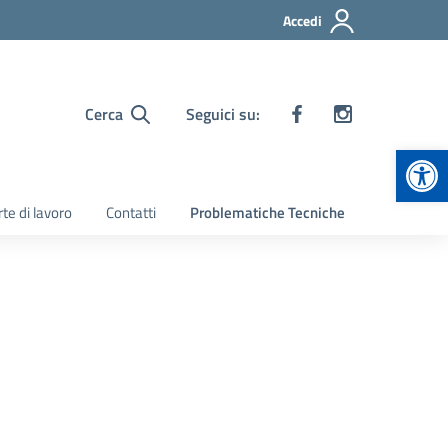
Accedi
Cerca
Seguici su:
Apr
te di lavoro
Contatti
Problematiche Tecniche