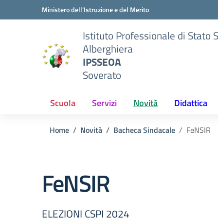
Vai ai contenuti
Vai al menu di navigazione
Vai al footer
Ministero dell'Istruzione e del Merito
Istituto Professionale di Stato 
Alberghiera
IPSSEOA
Soverato
Scuola
Servizi
Novità
Didattica
Home
Novità
Bacheca Sindacale
FeNSIR
FeNSIR
ELEZIONI CSPI 2024