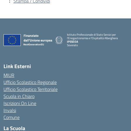
Stampa / Condividi
Istituto Professionale di Stato Servizi per
l'Enogastronomia e l'Ospitalità Alberghiera
IPSSEOA
Soverato
— Visita la pagina iniziale della scuola
Link Esterni
MIUR
Ufficio Scolastico Regionale
Ufficio Scolastico Territoriale
Scuola in Chiaro
Iscrizioni On Line
Invalsi
Comune
La Scuola