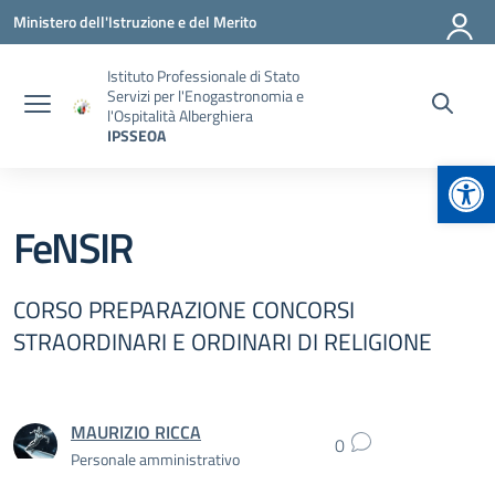
Vai ai contenuti
Vai al menu di navigazione
Vai al footer
Ministero dell'Istruzione e del Merito
Istituto Professionale di Stato
Servizi per l'Enogastronomia e
l'Ospitalità Alberghiera
IPSSEOA
Apr
FeNSIR
CORSO PREPARAZIONE CONCORSI
STRAORDINARI E ORDINARI DI RELIGIONE
MAURIZIO RICCA
0
Personale amministrativo