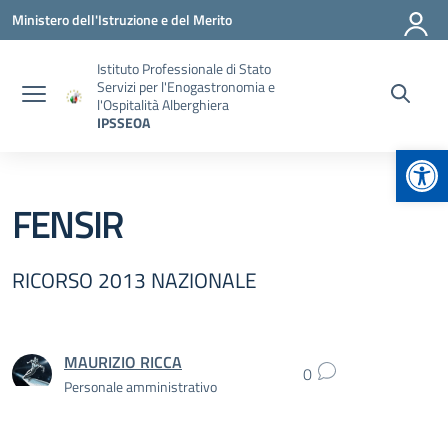
Vai ai contenuti
Vai al menu di navigazione
Vai al footer
Ministero dell'Istruzione e del Merito
Istituto Professionale di Stato
Servizi per l'Enogastronomia e
l'Ospitalità Alberghiera
IPSSEOA
Apr
FENSIR
RICORSO 2013 NAZIONALE
MAURIZIO RICCA
0
Personale amministrativo