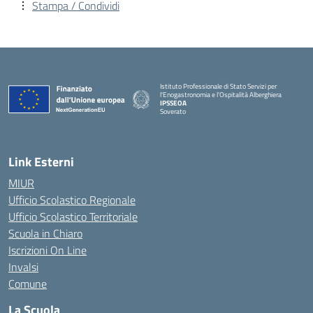
Stampa / Condividi
Istituto Professionale di Stato Servizi per
l'Enogastronomia e l'Ospitalità Alberghiera
IPSSEOA
Soverato
— Visita la pagina iniziale della scuola
Link Esterni
MIUR
Ufficio Scolastico Regionale
Ufficio Scolastico Territoriale
Scuola in Chiaro
Iscrizioni On Line
Invalsi
Comune
La Scuola