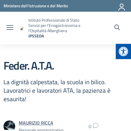
Vai ai contenuti
Vai al menu di navigazione
Vai al footer
Ministero dell'Istruzione e del Merito
Istituto Professionale di Stato
Servizi per l'Enogastronomia e
l'Ospitalità Alberghiera
IPSSEOA
Apr
Feder. A.T.A.
La dignità calpestata, la scuola in bilico.
Lavoratrici e lavoratori ATA, la pazienza è
esaurita!
MAURIZIO RICCA
0
Personale amministrativo