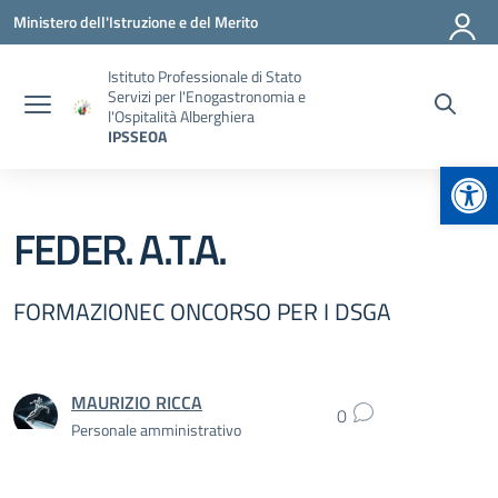
Vai ai contenuti
Vai al menu di navigazione
Vai al footer
Ministero dell'Istruzione e del Merito
Istituto Professionale di Stato
Servizi per l'Enogastronomia e
l'Ospitalità Alberghiera
IPSSEOA
Apr
FEDER. A.T.A.
FORMAZIONEC ONCORSO PER I DSGA
MAURIZIO RICCA
0
Personale amministrativo