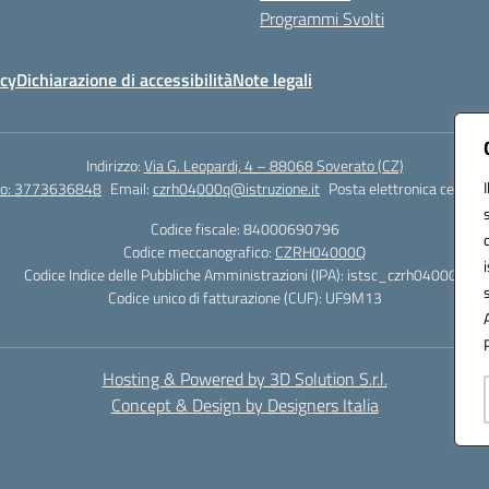
Programmi Svolti
icy
Dichiarazione di accessibilità
Note legali
Indirizzo:
Via G. Leopardi, 4 – 88068 Soverato (CZ)
tto: 3773636848
Email:
czrh04000q@istruzione.it
Posta elettronica certific
Codice fiscale: 84000690796
Codice meccanografico:
CZRH04000Q
Codice Indice delle Pubbliche Amministrazioni (IPA): istsc_czrh04000q
Codice unico di fatturazione (CUF): UF9M13
Hosting & Powered by 3D Solution S.r.l.
Concept & Design by Designers Italia