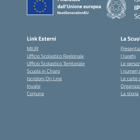
I
S
— 
Link Esterni
La Scuo
MIUR
Presenta
Ufficio Scolastico Regionale
I luoghi
Ufficio Scolastico Territoriale
Le perso
Scuola in Chiaro
I numeri 
Iscrizioni On Line
Le carte 
Invalsi
Organizz
Comune
La storia