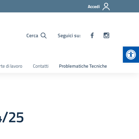
Accedi
Cerca
Seguici su:
Apr
te di lavoro
Contatti
Problematiche Tecniche
4/25