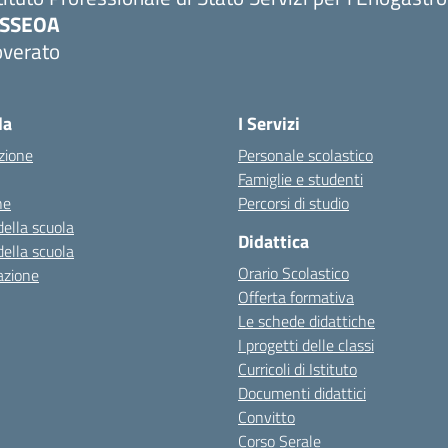
PSSEOA
overato
Visita la pagina iniziale della scuola
la
I Servizi
zione
Personale scolastico
Famiglie e studenti
ne
Percorsi di studio
della scuola
Didattica
della scuola
Orario Scolastico
azione
Offerta formativa
Le schede didattiche
I progetti delle classi
Curricoli di Istituto
Documenti didattici
Convitto
Corso Serale