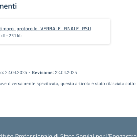
menti
timbro_protocollo_VERBALE_FINALE_RSU
pdf - 231 kb
o:
22.04.2025
-
Revisione:
22.04.2025
ove diversamente specificato, questo articolo è stato rilasciato sott
tituto Professionale di Stato Servizi per l'Enogastr