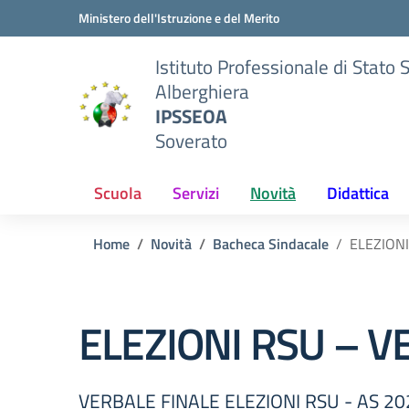
Vai ai contenuti
Vai al menu di navigazione
Vai al footer
Ministero dell'Istruzione e del Merito
Istituto Professionale di Stato 
Alberghiera
IPSSEOA
Soverato
Scuola
Servizi
Novità
Didattica
Home
Novità
Bacheca Sindacale
ELEZIONI
ELEZIONI RSU – V
VERBALE FINALE ELEZIONI RSU - AS 2