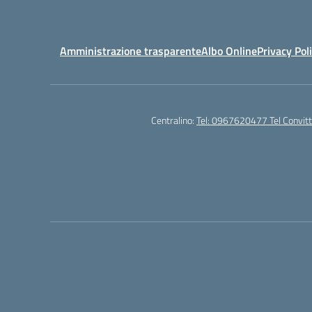
Amministrazione trasparente
Albo Online
Privacy Pol
Centralino:
Tel: 0967620477 Tel Convi