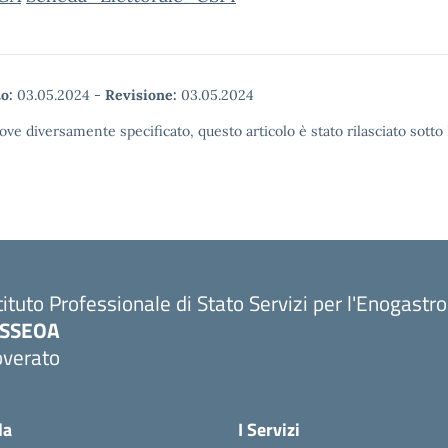
o:
03.05.2024
-
Revisione:
03.05.2024
ove diversamente specificato, questo articolo è stato rilasciato sott
tituto Professionale di Stato Servizi per l'Enogastr
PSSEOA
overato
Visita la pagina iniziale della scuola
la
I Servizi