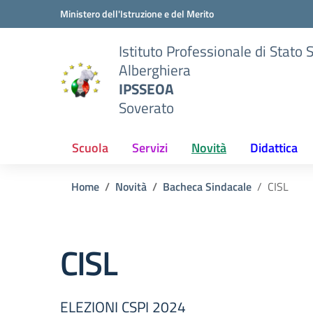
Vai ai contenuti
Vai al menu di navigazione
Vai al footer
Ministero dell'Istruzione e del Merito
Istituto Professionale di Stato 
Alberghiera
IPSSEOA
Soverato
Scuola
Servizi
Novità
Didattica
Home
Novità
Bacheca Sindacale
CISL
CISL
ELEZIONI CSPI 2024