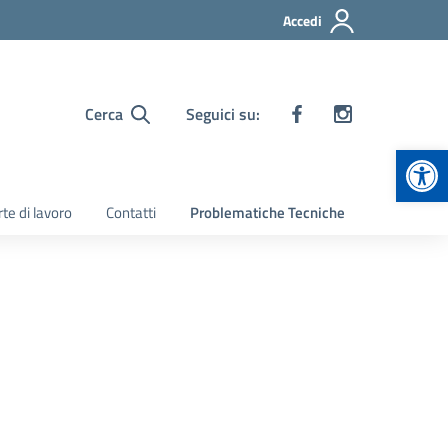
Accedi
Cerca
Seguici su:
Apr
te di lavoro
Contatti
Problematiche Tecniche