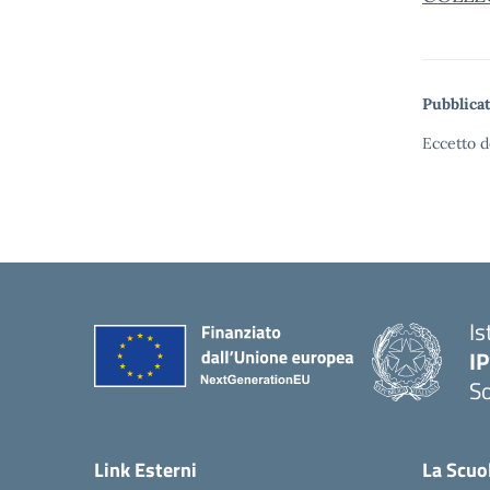
Pubblicat
Eccetto d
Is
I
S
— 
Link Esterni
La Scuo