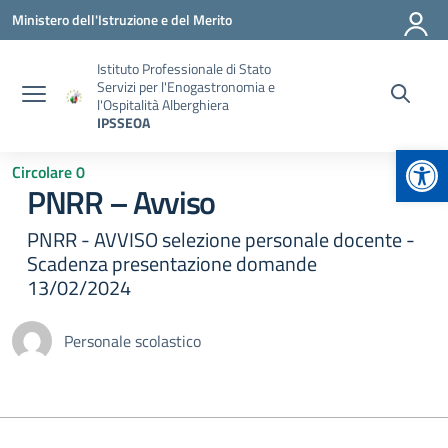
Vai ai contenuti
Vai al menu di navigazione
Vai al footer
Ministero dell'Istruzione e del Merito
Istituto Professionale di Stato
Servizi per l'Enogastronomia e
l'Ospitalità Alberghiera
IPSSEOA
Apr
Circolare 0
PNRR – Avviso
PNRR - AVVISO selezione personale docente -
Scadenza presentazione domande
13/02/2024
Personale scolastico