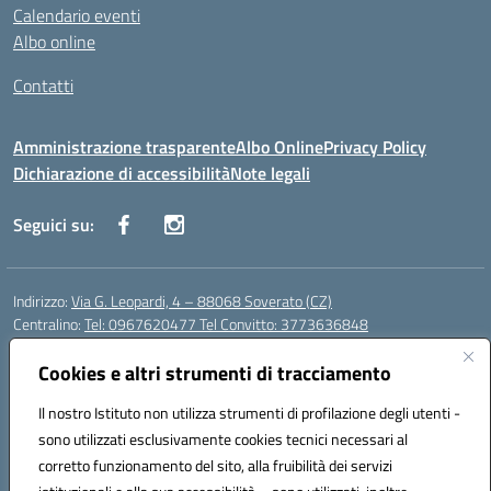
Calendario eventi
Albo online
Contatti
Amministrazione trasparente
Albo Online
Privacy Policy
Dichiarazione di accessibilità
Note legali
Seguici su:
Indirizzo:
Via G. Leopardi, 4 – 88068 Soverato (CZ)
Centralino:
Tel: 0967620477 Tel Convitto: 3773636848
Email:
czrh04000q@istruzione.it
Posta elettronica certificata (PEC):
Cookies e altri strumenti di tracciamento
czrh04000q@pec.istruzione.it
Codice fiscale: 84000690796
Il nostro Istituto non utilizza strumenti di profilazione degli utenti -
Codice meccanografico:
CZRH04000Q
sono utilizzati esclusivamente cookies tecnici necessari al
Codice Indice delle Pubbliche Amministrazioni (IPA): istsc_czrh04000q
corretto funzionamento del sito, alla fruibilità dei servizi
Codice unico di fatturazione (CUF): UF9M13