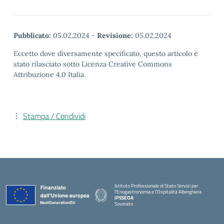
Pubblicato:
05.02.2024
-
Revisione:
05.02.2024
Eccetto dove diversamente specificato, questo articolo è
stato rilasciato sotto Licenza Creative Commons
Attribuzione 4.0 Italia.
Stampa / Condividi
Istituto Professionale di Stato Servizi per
l'Enogastronomia e l'Ospitalità Alberghiera
IPSSEOA
Soverato
— Visita la pagina iniziale della scuola