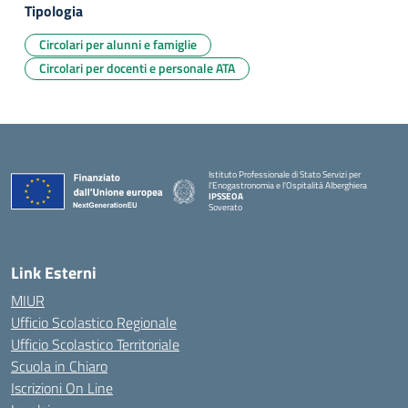
Tipologia
Circolari per alunni e famiglie
Circolari per docenti e personale ATA
Istituto Professionale di Stato Servizi per
l'Enogastronomia e l'Ospitalità Alberghiera
IPSSEOA
Soverato
— Visita la pagina iniziale della scuola
Link Esterni
MIUR
Ufficio Scolastico Regionale
Ufficio Scolastico Territoriale
Scuola in Chiaro
Iscrizioni On Line