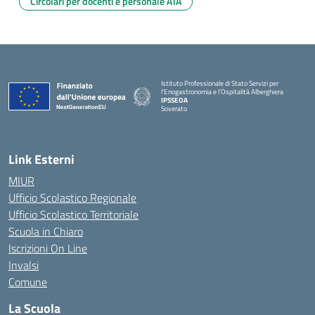
Circolari per docenti e personale ATA
Istituto Professionale di Stato Servizi per
l'Enogastronomia e l'Ospitalità Alberghiera
IPSSEOA
Soverato
— Visita la pagina iniziale della scuola
Link Esterni
MIUR
Ufficio Scolastico Regionale
Ufficio Scolastico Territoriale
Scuola in Chiaro
Iscrizioni On Line
Invalsi
Comune
La Scuola