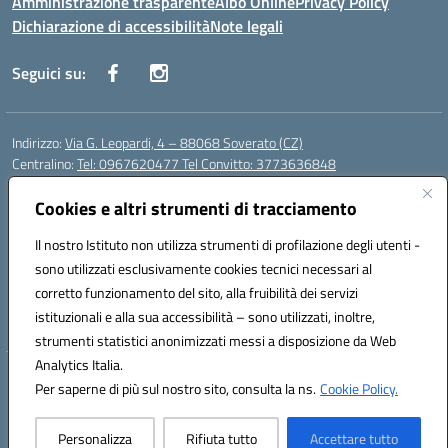
Amministrazione trasparente
Albo Online
Privacy Policy
Dichiarazione di accessibilità
Note legali
Seguici su:
Indirizzo:
Via G. Leopardi, 4 – 88068 Soverato (CZ)
Centralino:
Tel: 0967620477 Tel Convitto: 3773636848
Email:
czrh04000q@istruzione.it
Posta elettronica certificata (PEC):
Cookies e altri strumenti di tracciamento
czrh04000q@pec.istruzione.it
Codice fiscale: 84000690796
Il nostro Istituto non utilizza strumenti di profilazione degli utenti -
Codice meccanografico:
CZRH04000Q
sono utilizzati esclusivamente cookies tecnici necessari al
Codice Indice delle Pubbliche Amministrazioni (IPA): istsc_czrh04000q
corretto funzionamento del sito, alla fruibilità dei servizi
Codice unico di fatturazione (CUF): UF9M13
istituzionali e alla sua accessibilità – sono utilizzati, inoltre,
strumenti statistici anonimizzati messi a disposizione da Web
Analytics Italia.
Hosting & Powered by 3D Solution S.r.l.
Per saperne di più sul nostro sito, consulta la ns.
Cookie Policy.
Concept & Design by Designers Italia
Personalizza
Rifiuta tutto
Accettare tutto