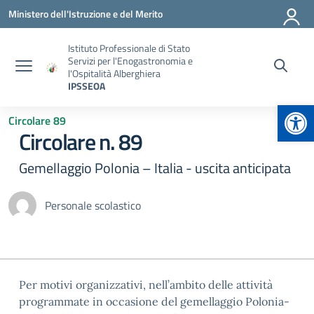
Vai ai contenuti
Vai al menu di navigazione
Vai al footer
Ministero dell'Istruzione e del Merito
Istituto Professionale di Stato
Servizi per l'Enogastronomia e
l'Ospitalità Alberghiera
IPSSEOA
Apr
Circolare 89
Circolare n. 89
Gemellaggio Polonia – Italia - uscita anticipata
Personale scolastico
Per motivi organizzativi, nell’ambito delle attività
programmate in occasione del gemellaggio Polonia-