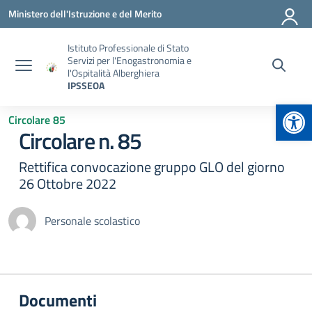
Vai ai contenuti
Vai al menu di navigazione
Vai al footer
Ministero dell'Istruzione e del Merito
Istituto Professionale di Stato
Servizi per l'Enogastronomia e
l'Ospitalità Alberghiera
IPSSEOA
Apr
Circolare 85
Circolare n. 85
Rettifica convocazione gruppo GLO del giorno
26 Ottobre 2022
Personale scolastico
Documenti