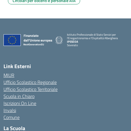
Circolari per docenti e personale ATA
Istituto Professionale di Stato Servizi per
l'Enogastronomia e l'Ospitalità Alberghiera
IPSSEOA
Soverato
— Visita la pagina iniziale della scuola
Link Esterni
MIUR
Ufficio Scolastico Regionale
Ufficio Scolastico Territoriale
Scuola in Chiaro
Iscrizioni On Line
Invalsi
Comune
La Scuola