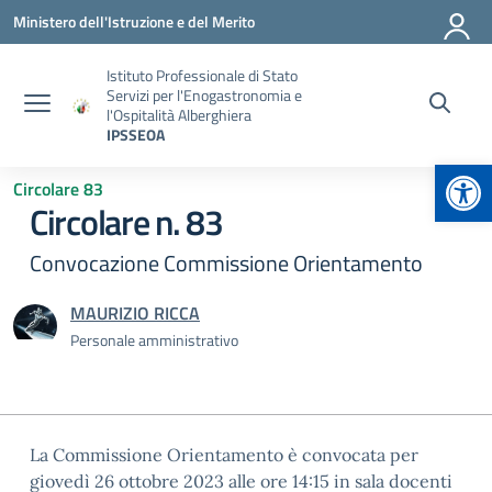
Vai ai contenuti
Vai al menu di navigazione
Vai al footer
Ministero dell'Istruzione e del Merito
Istituto Professionale di Stato
Servizi per l'Enogastronomia e
l'Ospitalità Alberghiera
IPSSEOA
Apr
Circolare 83
Circolare n. 83
Convocazione Commissione Orientamento
MAURIZIO RICCA
Personale amministrativo
La Commissione Orientamento è convocata per
giovedì 26 ottobre 2023 alle ore 14:15 in sala docenti