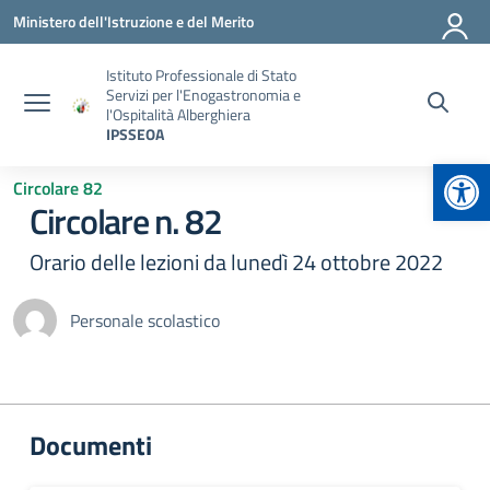
Vai ai contenuti
Vai al menu di navigazione
Vai al footer
Ministero dell'Istruzione e del Merito
Istituto Professionale di Stato
Servizi per l'Enogastronomia e
l'Ospitalità Alberghiera
IPSSEOA
Apr
Circolare 82
Circolare n. 82
Orario delle lezioni da lunedì 24 ottobre 2022
Personale scolastico
Documenti