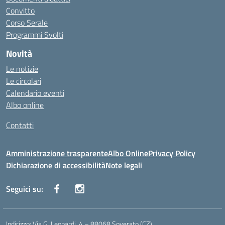
Convitto
Corso Serale
Programmi Svolti
Novità
Le notizie
Le circolari
Calendario eventi
Albo online
Contatti
Amministrazione trasparente
Albo Online
Privacy Policy
Dichiarazione di accessibilità
Note legali
Seguici su:
Indirizzo:
Via G. Leopardi, 4 – 88068 Soverato (CZ)