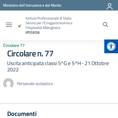
Vai ai contenuti
Vai al menu di navigazione
Vai al footer
Ministero dell'Istruzione e del Merito
Istituto Professionale di Stato
Servizi per l'Enogastronomia e
l'Ospitalità Alberghiera
IPSSEOA
Apr
Circolare 77
Circolare n. 77
Uscita anticipata classi 5^G e 5^H- 21 Ottobre
2022
Personale scolastico
Documenti