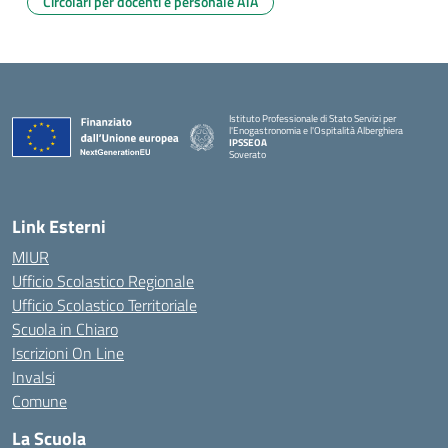
Circolari per docenti e personale ATA
Istituto Professionale di Stato Servizi per
l'Enogastronomia e l'Ospitalità Alberghiera
IPSSEOA
Soverato
— Visita la pagina iniziale della scuola
Link Esterni
MIUR
Ufficio Scolastico Regionale
Ufficio Scolastico Territoriale
Scuola in Chiaro
Iscrizioni On Line
Invalsi
Comune
La Scuola