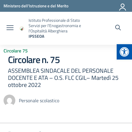
Vai ai contenuti
Vai al menu di navigazione
Vai al footer
Ministero dell'Istruzione e del Merito
Istituto Professionale di Stato
Servizi per l'Enogastronomia e
l'Ospitalità Alberghiera
IPSSEOA
Apr
Circolare 75
Circolare n. 75
ASSEMBLEA SINDACALE DEL PERSONALE
DOCENTE E ATA – O.S. FLC CGIL– Martedì 25
ottobre 2022
Personale scolastico