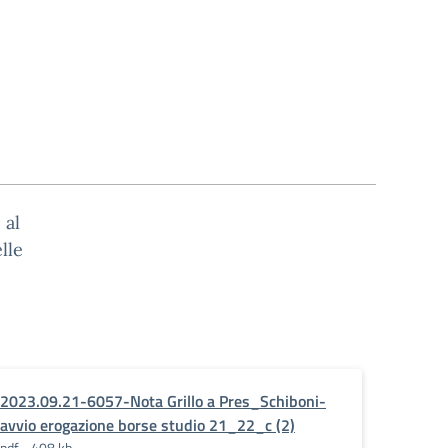
 al
lle
2023.09.21-6057-Nota Grillo a Pres_Schiboni-
avvio erogazione borse studio 21_22_c (2)
pdf - 408 kb