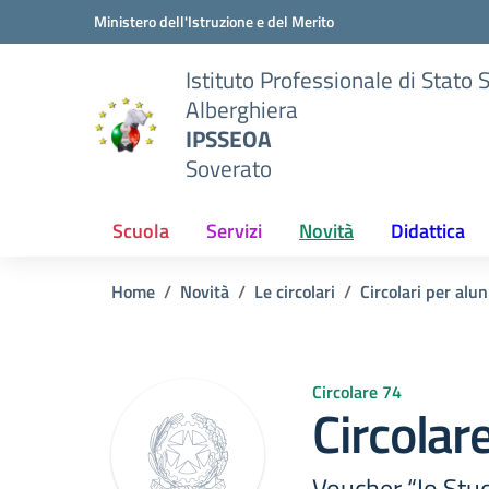
Vai ai contenuti
Vai al menu di navigazione
Vai al footer
Ministero dell'Istruzione e del Merito
Istituto Professionale di Stato 
Alberghiera
IPSSEOA
Soverato
Scuola
Servizi
Novità
Didattica
Home
Novità
Le circolari
Circolari per alun
Circolare 74
Circolar
Voucher “Io Stu