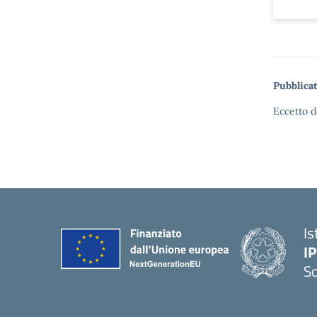
Pubblicat
Eccetto d
Is
I
S
— 