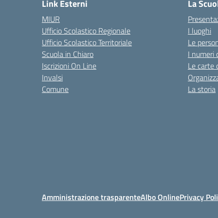
Link Esterni
La Scuo
MIUR
Presenta
Ufficio Scolastico Regionale
I luoghi
Ufficio Scolastico Territoriale
Le perso
Scuola in Chiaro
I numeri 
Iscrizioni On Line
Le carte 
Invalsi
Organizz
Comune
La storia
Amministrazione trasparente
Albo Online
Privacy Pol