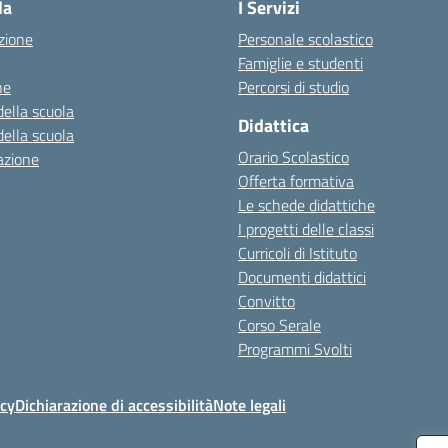
la
I Servizi
zione
Personale scolastico
Famiglie e studenti
ne
Percorsi di studio
della scuola
Didattica
della scuola
Orario Scolastico
azione
Offerta formativa
Le schede didattiche
I progetti delle classi
Curricoli di Istituto
Documenti didattici
Convitto
Corso Serale
Programmi Svolti
icy
Dichiarazione di accessibilità
Note legali