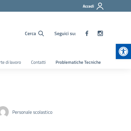
Accedi
Cerca
Seguici su:
Apr
te di lavoro
Contatti
Problematiche Tecniche
Personale scolastico