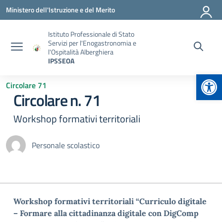
Vai ai contenuti
Vai al menu di navigazione
Vai al footer
Ministero dell'Istruzione e del Merito
Istituto Professionale di Stato
Servizi per l'Enogastronomia e
l'Ospitalità Alberghiera
IPSSEOA
Apr
Circolare 71
Circolare n. 71
Workshop formativi territoriali
Personale scolastico
Workshop formativi territoriali “Curriculo digitale
– Formare alla cittadinanza digitale con DigComp