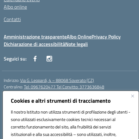
Albo online
Contatti
Amministrazione trasparente
Albo Online
Privacy Policy
Dichiarazione di accessibilità
Note legali
Seguici su:
Indirizzo:
Via G. Leopardi, 4 – 88068 Soverato (CZ)
Centralino:
Tel: 0967620477 Tel Convitto: 3773636848
Email:
czrh04000q@istruzione.it
Posta elettronica certificata (PEC):
Cookies e altri strumenti di tracciamento
czrh04000q@pec.istruzione.it
Codice fiscale: 84000690796
Il nostro Istituto non utilizza strumenti di profilazione degli utenti -
Codice meccanografico:
CZRH04000Q
sono utilizzati esclusivamente cookies tecnici necessari al
Codice Indice delle Pubbliche Amministrazioni (IPA): istsc_czrh04000q
corretto funzionamento del sito, alla fruibilità dei servizi
Codice unico di fatturazione (CUF): UF9M13
istituzionali e alla sua accessibilità – sono utilizzati, inoltre,