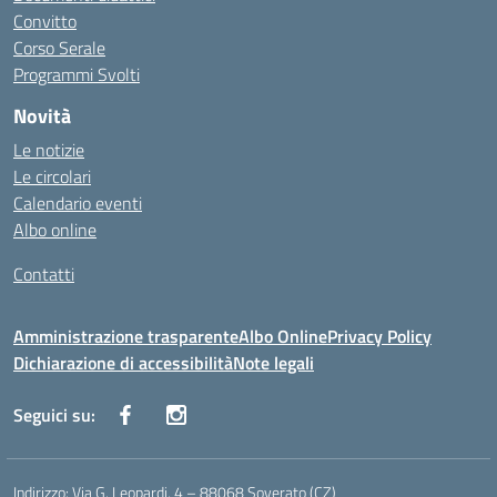
Convitto
Corso Serale
Programmi Svolti
Novità
Le notizie
Le circolari
Calendario eventi
Albo online
Contatti
Amministrazione trasparente
Albo Online
Privacy Policy
Dichiarazione di accessibilità
Note legali
Seguici su:
Indirizzo:
Via G. Leopardi, 4 – 88068 Soverato (CZ)