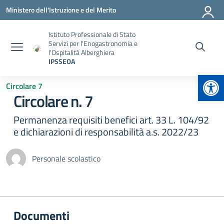
Vai ai contenuti
Vai al menu di navigazione
Vai al footer
Ministero dell'Istruzione e del Merito
Istituto Professionale di Stato
Servizi per l'Enogastronomia e
l'Ospitalità Alberghiera
IPSSEOA
Apr
Circolare 7
Circolare n. 7
Permanenza requisiti benefici art. 33 L. 104/92
e dichiarazioni di responsabilità a.s. 2022/23
Personale scolastico
Documenti