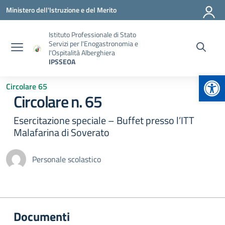
Vai ai contenuti
Vai al menu di navigazione
Vai al footer
Ministero dell'Istruzione e del Merito
Istituto Professionale di Stato
Servizi per l'Enogastronomia e
l'Ospitalità Alberghiera
IPSSEOA
Apr
Circolare 65
Circolare n. 65
Esercitazione speciale – Buffet presso l’ITT
Malafarina di Soverato
Personale scolastico
Documenti