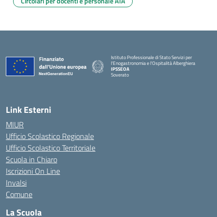
Circolari per docenti e personale ATA
Istituto Professionale di Stato Servizi per
l'Enogastronomia e l'Ospitalità Alberghiera
IPSSEOA
Soverato
— Visita la pagina iniziale della scuola
Link Esterni
MIUR
Ufficio Scolastico Regionale
Ufficio Scolastico Territoriale
Scuola in Chiaro
Iscrizioni On Line
Invalsi
Comune
La Scuola