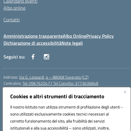
Calendario eventi
Albo online
Contatti
Amministrazione trasparente
Albo Online
Privacy Policy
Dichiarazione di accessibilità
Note legali
Seguici su:
Indirizzo:
Via G. Leopardi, 4 – 88068 Soverato (CZ)
Centralino:
Tel: 0967620477 Tel Convitto: 3773636848
Email:
czrh04000q@istruzione.it
Posta elettronica certificata (PEC):
Cookies e altri strumenti di tracciamento
czrh04000q@pec.istruzione.it
Codice fiscale: 84000690796
Il nostro Istituto non utilizza strumenti di profilazione degli utenti -
Codice meccanografico:
CZRH04000Q
sono utilizzati esclusivamente cookies tecnici necessari al
Codice Indice delle Pubbliche Amministrazioni (IPA): istsc_czrh04000q
corretto funzionamento del sito, alla fruibilità dei servizi
Codice unico di fatturazione (CUF): UF9M13
istituzionali e alla sua accessibilità – sono utilizzati, inoltre,