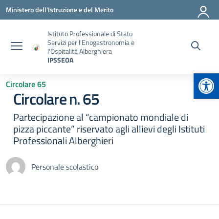
Vai ai contenuti
Vai al menu di navigazione
Vai al footer
Ministero dell'Istruzione e del Merito
Istituto Professionale di Stato
Servizi per l'Enogastronomia e
l'Ospitalità Alberghiera
IPSSEOA
Apr
Circolare 65
Circolare n. 65
Partecipazione al “campionato mondiale di
pizza piccante” riservato agli allievi degli Istituti
Professionali Alberghieri
Personale scolastico