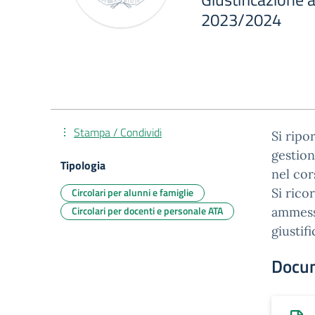
2023/2024
Stampa / Condividi
Si ripor
gestion
Tipologia
nel cor
Circolari per alunni e famiglie
Si rico
Circolari per docenti e personale ATA
ammesso
giustif
Docu