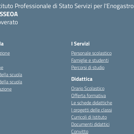
tituto Professionale di Stato Servizi per l'Enogastr
PSSEOA
overato
Visita la pagina iniziale della scuola
la
I Servizi
zione
Personale scolastico
Famiglie e studenti
ne
Percorsi di studio
della scuola
Didattica
della scuola
Orario Scolastico
azione
Offerta formativa
Le schede didattiche
I progetti delle classi
Curricoli di Istituto
Documenti didattici
Convitto