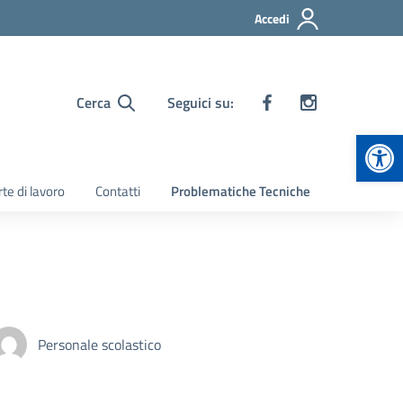
Accedi
Cerca
Seguici su:
Apr
te di lavoro
Contatti
Problematiche Tecniche
Personale scolastico