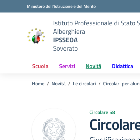
Vai ai contenuti
Vai al menu di navigazione
Vai al footer
Ministero dell'Istruzione e del Merito
Istituto Professionale di Stato 
Alberghiera
IPSSEOA
Soverato
Scuola
Servizi
Novità
Didattica
Home
Novità
Le circolari
Circolari per alun
Circolare 58
Circolar
Giustificazione 