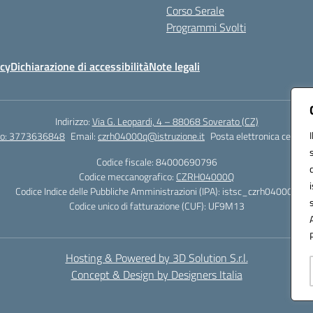
Corso Serale
Programmi Svolti
icy
Dichiarazione di accessibilità
Note legali
Indirizzo:
Via G. Leopardi, 4 – 88068 Soverato (CZ)
tto: 3773636848
Email:
czrh04000q@istruzione.it
Posta elettronica certific
Codice fiscale: 84000690796
Codice meccanografico:
CZRH04000Q
Codice Indice delle Pubbliche Amministrazioni (IPA): istsc_czrh04000q
Codice unico di fatturazione (CUF): UF9M13
Hosting & Powered by 3D Solution S.r.l.
Concept & Design by Designers Italia