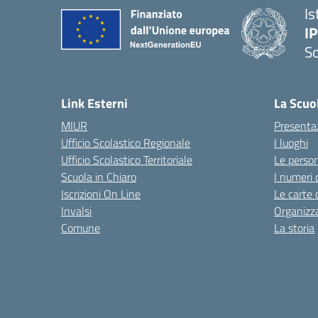
Is
I
S
— 
Link Esterni
La Scuo
MIUR
Presenta
Ufficio Scolastico Regionale
I luoghi
Ufficio Scolastico Territoriale
Le perso
Scuola in Chiaro
I numeri 
Iscrizioni On Line
Le carte 
Invalsi
Organizz
Comune
La storia