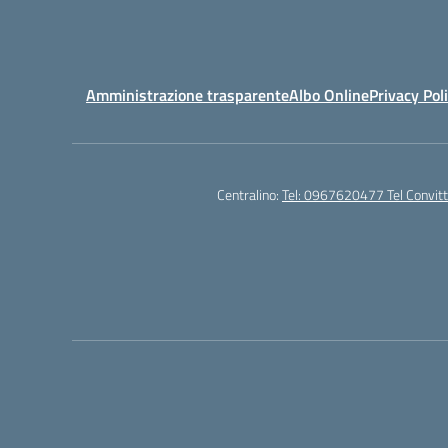
Amministrazione trasparente
Albo Online
Privacy Pol
Centralino:
Tel: 0967620477 Tel Convi