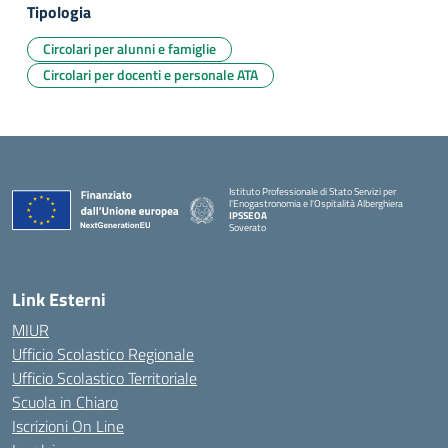
Tipologia
Circolari per alunni e famiglie
Circolari per docenti e personale ATA
Istituto Professionale di Stato Servizi per
l'Enogastronomia e l'Ospitalità Alberghiera
IPSSEOA
Soverato
— Visita la pagina iniziale della scuola
Link Esterni
MIUR
Ufficio Scolastico Regionale
Ufficio Scolastico Territoriale
Scuola in Chiaro
Iscrizioni On Line