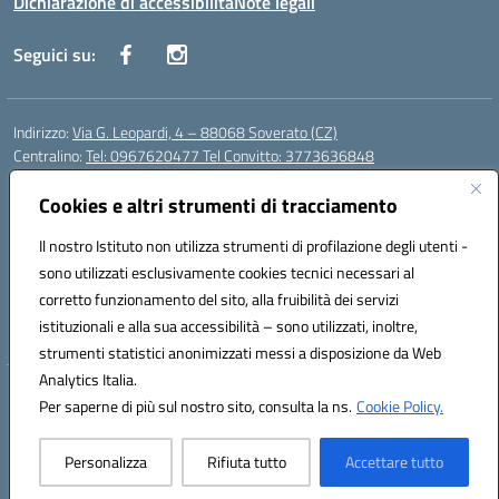
Dichiarazione di accessibilità
Note legali
Seguici su:
Indirizzo:
Via G. Leopardi, 4 – 88068 Soverato (CZ)
Centralino:
Tel: 0967620477 Tel Convitto: 3773636848
Email:
czrh04000q@istruzione.it
Posta elettronica certificata (PEC):
Cookies e altri strumenti di tracciamento
czrh04000q@pec.istruzione.it
Codice fiscale: 84000690796
Il nostro Istituto non utilizza strumenti di profilazione degli utenti -
Codice meccanografico:
CZRH04000Q
sono utilizzati esclusivamente cookies tecnici necessari al
Codice Indice delle Pubbliche Amministrazioni (IPA): istsc_czrh04000q
corretto funzionamento del sito, alla fruibilità dei servizi
Codice unico di fatturazione (CUF): UF9M13
istituzionali e alla sua accessibilità – sono utilizzati, inoltre,
strumenti statistici anonimizzati messi a disposizione da Web
Analytics Italia.
Hosting & Powered by 3D Solution S.r.l.
Per saperne di più sul nostro sito, consulta la ns.
Cookie Policy.
Concept & Design by Designers Italia
Personalizza
Rifiuta tutto
Accettare tutto