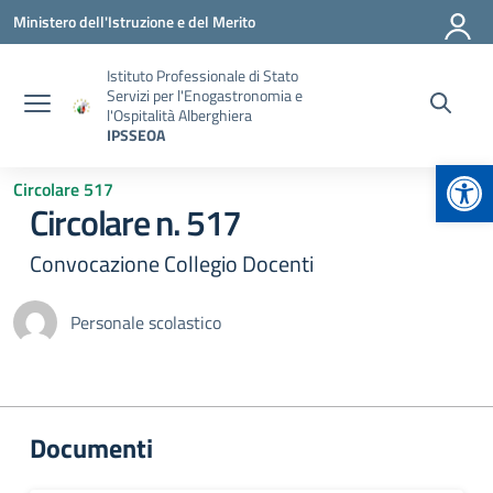
Vai ai contenuti
Vai al menu di navigazione
Vai al footer
Ministero dell'Istruzione e del Merito
Istituto Professionale di Stato
Servizi per l'Enogastronomia e
l'Ospitalità Alberghiera
IPSSEOA
Apr
Circolare 517
Circolare n. 517
Convocazione Collegio Docenti
Personale scolastico
Documenti