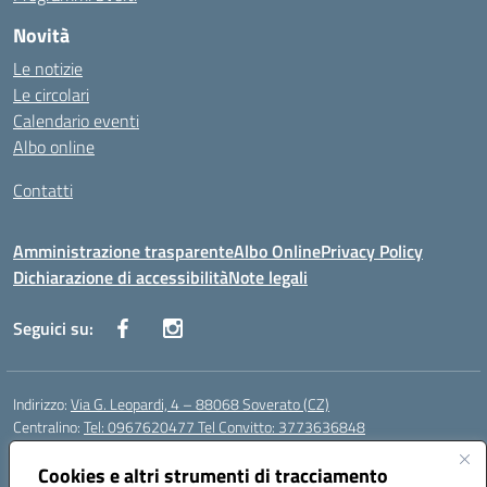
Novità
Le notizie
Le circolari
Calendario eventi
Albo online
Contatti
Amministrazione trasparente
Albo Online
Privacy Policy
Dichiarazione di accessibilità
Note legali
Seguici su:
Indirizzo:
Via G. Leopardi, 4 – 88068 Soverato (CZ)
Centralino:
Tel: 0967620477 Tel Convitto: 3773636848
Email:
czrh04000q@istruzione.it
Posta elettronica certificata (PEC):
Cookies e altri strumenti di tracciamento
czrh04000q@pec.istruzione.it