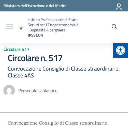
Vai ai contenuti
Vai al menu di navigazione
Vai al footer
Ministero dell'Istruzione e del Merito
Istituto Professionale di Stato
Servizi per l'Enogastronomia e
l'Ospitalità Alberghiera
IPSSEOA
Apr
Circolare 517
Circolare n. 517
Convocazione Consiglio di Classe straordinario.
Classe 4AS
Personale scolastico
Convocazione Consiglio di Classe straordinario.