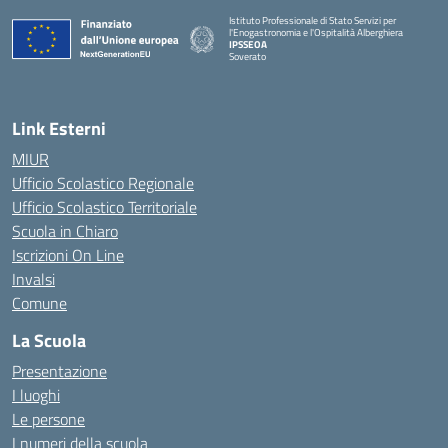
Istituto Professionale di Stato Servizi per
l'Enogastronomia e l'Ospitalità Alberghiera
IPSSEOA
Soverato
— Visita la pagina iniziale della scuola
Link Esterni
MIUR
Ufficio Scolastico Regionale
Ufficio Scolastico Territoriale
Scuola in Chiaro
Iscrizioni On Line
Invalsi
Comune
La Scuola
Presentazione
I luoghi
Le persone
I numeri della scuola