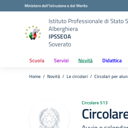
Vai ai contenuti
Vai al menu di navigazione
Vai al footer
Ministero dell'Istruzione e del Merito
Istituto Professionale di Stato 
Alberghiera
IPSSEOA
Soverato
Scuola
Servizi
Novità
Didattica
Home
Novità
Le circolari
Circolari per alun
Circolare 513
Circolar
Avvio e calendar