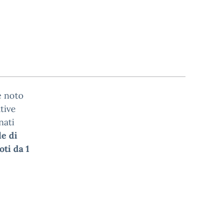
e noto
tive
nati
de di
oti da 1