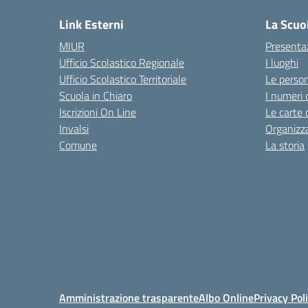
Link Esterni
La Scuo
MIUR
Presenta
Ufficio Scolastico Regionale
I luoghi
Ufficio Scolastico Territoriale
Le perso
Scuola in Chiaro
I numeri 
Iscrizioni On Line
Le carte 
Invalsi
Organizz
Comune
La storia
Amministrazione trasparente
Albo Online
Privacy Pol