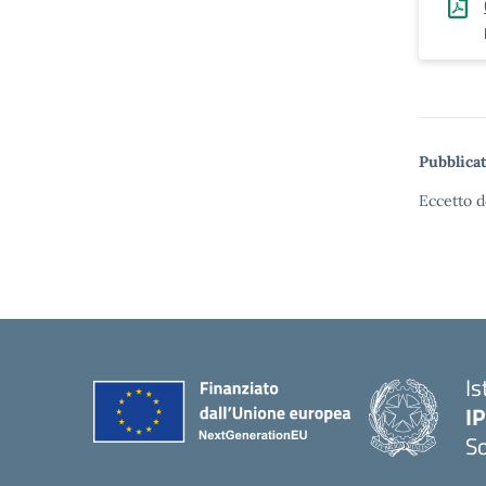
Pubblicat
Eccetto d
Is
I
S
— 