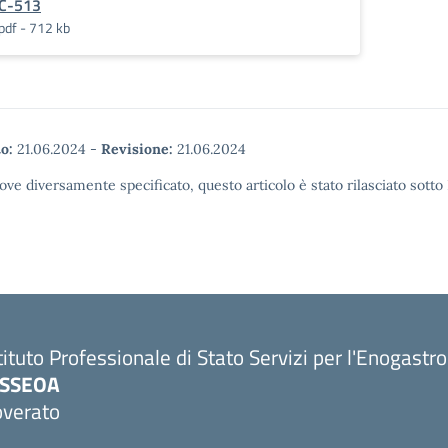
C-513
pdf - 712 kb
o:
21.06.2024
-
Revisione:
21.06.2024
ove diversamente specificato, questo articolo è stato rilasciato sott
tituto Professionale di Stato Servizi per l'Enogastr
PSSEOA
overato
Visita la pagina iniziale della scuola