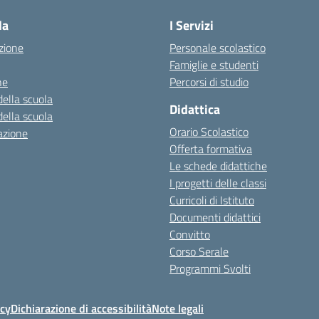
la
I Servizi
zione
Personale scolastico
Famiglie e studenti
ne
Percorsi di studio
della scuola
Didattica
della scuola
Orario Scolastico
azione
Offerta formativa
Le schede didattiche
I progetti delle classi
Curricoli di Istituto
Documenti didattici
Convitto
Corso Serale
Programmi Svolti
icy
Dichiarazione di accessibilità
Note legali