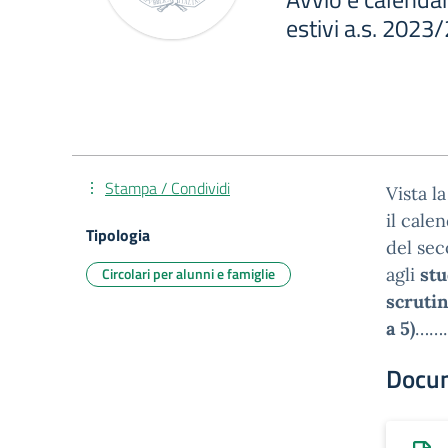
estivi a.s. 2023
Stampa / Condividi
Vista l
il cale
Tipologia
del sec
Circolari per alunni e famiglie
agli
stu
scrutin
a 5)
……
Docu