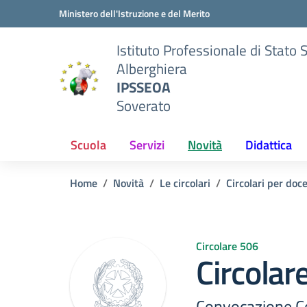
Vai ai contenuti
Vai al menu di navigazione
Vai al footer
Ministero dell'Istruzione e del Merito
Istituto Professionale di Stato 
Alberghiera
IPSSEOA
Soverato
Scuola
Servizi
Novità
Didattica
Home
Novità
Le circolari
Circolari per doc
Circolare 506
Circolar
Convocazione Co