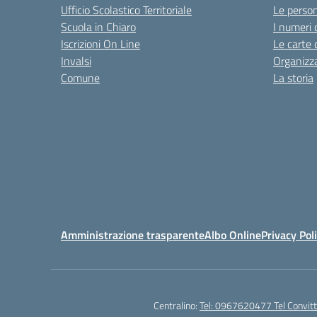
Ufficio Scolastico Territoriale
Le perso
Scuola in Chiaro
I numeri 
Iscrizioni On Line
Le carte 
Invalsi
Organizz
Comune
La storia
Amministrazione trasparente
Albo Online
Privacy Pol
Centralino:
Tel: 0967620477 Tel Convi