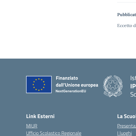
Pubblicat
Eccetto d
Is
I
S
— 
Link Esterni
La Scuo
MIUR
Presenta
Ufficio Scolastico Regionale
I luoghi