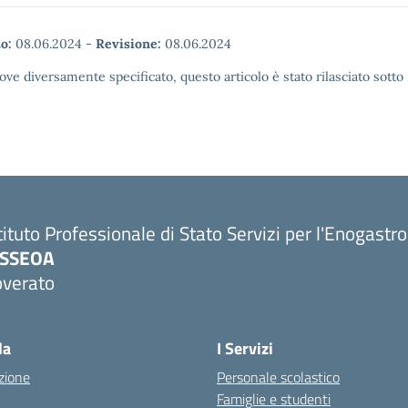
o:
08.06.2024
-
Revisione:
08.06.2024
ove diversamente specificato, questo articolo è stato rilasciato sott
tituto Professionale di Stato Servizi per l'Enogastr
PSSEOA
overato
Visita la pagina iniziale della scuola
la
I Servizi
zione
Personale scolastico
Famiglie e studenti