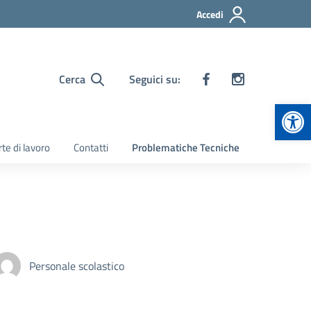
Accedi
Cerca
Seguici su:
Apr
te di lavoro
Contatti
Problematiche Tecniche
Personale scolastico