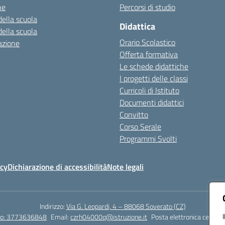
ne
Percorsi di studio
della scuola
Didattica
della scuola
Orario Scolastico
azione
Offerta formativa
Le schede didattiche
I progetti delle classi
Curricoli di Istituto
Documenti didattici
Convitto
Corso Serale
Programmi Svolti
icy
Dichiarazione di accessibilità
Note legali
Indirizzo:
Via G. Leopardi, 4 – 88068 Soverato (CZ)
tto: 3773636848
Email:
czrh04000q@istruzione.it
Posta elettronica certific