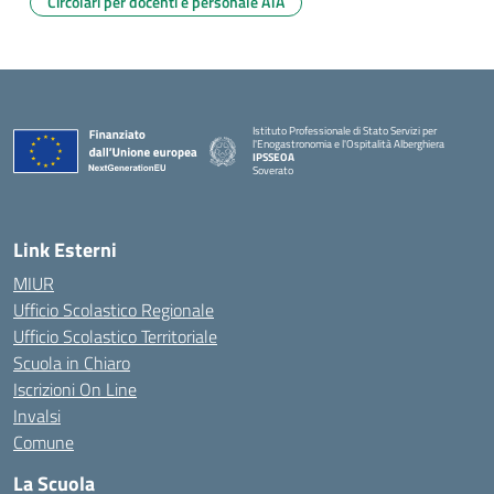
Circolari per docenti e personale ATA
Istituto Professionale di Stato Servizi per
l'Enogastronomia e l'Ospitalità Alberghiera
IPSSEOA
Soverato
— Visita la pagina iniziale della scuola
Link Esterni
MIUR
Ufficio Scolastico Regionale
Ufficio Scolastico Territoriale
Scuola in Chiaro
Iscrizioni On Line
Invalsi
Comune
La Scuola