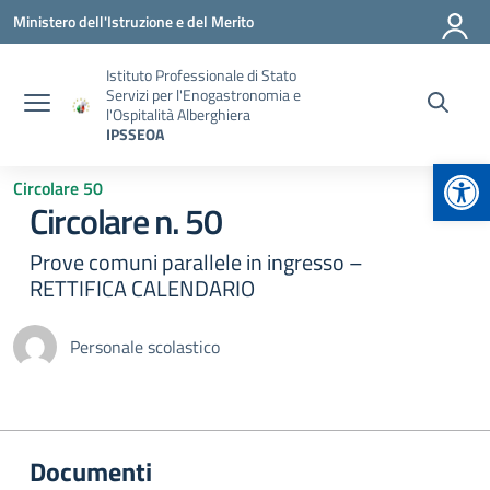
Vai ai contenuti
Vai al menu di navigazione
Vai al footer
Ministero dell'Istruzione e del Merito
Istituto Professionale di Stato
Servizi per l'Enogastronomia e
l'Ospitalità Alberghiera
IPSSEOA
Apr
Circolare 50
Circolare n. 50
Prove comuni parallele in ingresso –
RETTIFICA CALENDARIO
Personale scolastico
Documenti