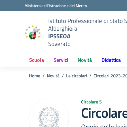
Vai ai contenuti
Vai al menu di navigazione
Vai al footer
Ministero dell'Istruzione e del Merito
Istituto Professionale di Stato 
Alberghiera
IPSSEOA
Soverato
Scuola
Servizi
Novità
Didattica
Home
Novità
Le circolari
Circolari 2023-2
Circolare 5
Circolare
Orario delle lez