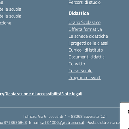
ne
Percorsi di studio
della scuola
Didattica
della scuola
Orario Scolastico
azione
Offerta formativa
Le schede didattiche
I progetti delle classi
Curricoli di Istituto
Documenti didattici
Convitto
Corso Serale
Programmi Svolti
icy
Dichiarazione di accessibilità
Note legali
Indirizzo:
Via G. Leopardi, 4 – 88068 Soverato (CZ)
tto: 3773636848
Email:
czrh04000q@istruzione.it
Posta elettronica certific