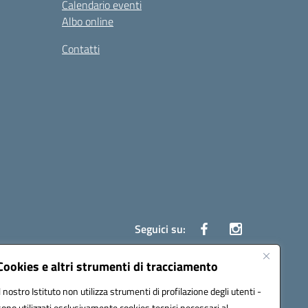
Calendario eventi
Albo online
Contatti
Seguici su:
Cookies e altri strumenti di tracciamento
Il nostro Istituto non utilizza strumenti di profilazione degli utenti -
ata (PEC):
czrh04000q@pec.istruzione.it
sono utilizzati esclusivamente cookies tecnici necessari al