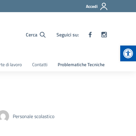
Accedi
Cerca
Seguici su:
Apr
te di lavoro
Contatti
Problematiche Tecniche
Personale scolastico