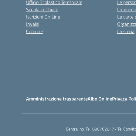
Ufficio Scolastico Territoriale
Le perso
Scuola in Chiaro
I numeri 
Iscrizioni On Line
Le carte 
Invalsi
Organizz
Comune
La storia
Amministrazione trasparente
Albo Online
Privacy Pol
Centralino:
Tel: 0967620477 Tel Convi