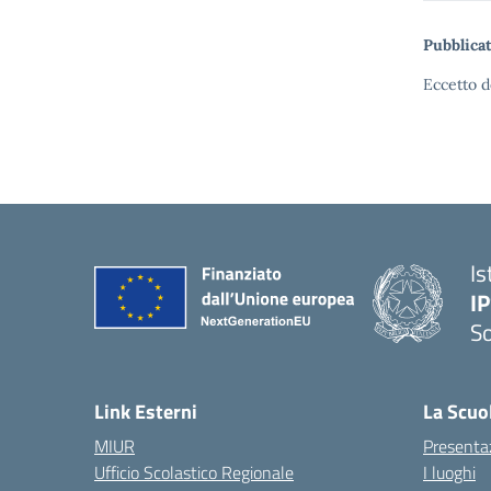
Pubblicat
Eccetto d
Is
I
S
— 
Link Esterni
La Scuo
MIUR
Presenta
Ufficio Scolastico Regionale
I luoghi