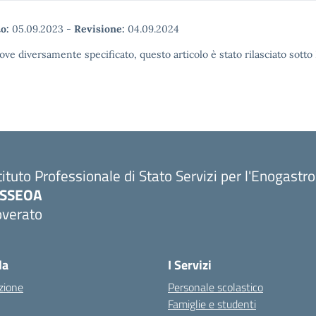
o:
05.09.2023
-
Revisione:
04.09.2024
ove diversamente specificato, questo articolo è stato rilasciato sott
tituto Professionale di Stato Servizi per l'Enogastr
PSSEOA
overato
Visita la pagina iniziale della scuola
la
I Servizi
zione
Personale scolastico
Famiglie e studenti