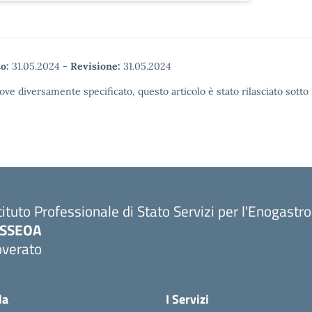
o:
31.05.2024
-
Revisione:
31.05.2024
ove diversamente specificato, questo articolo è stato rilasciato sott
tituto Professionale di Stato Servizi per l'Enogastr
PSSEOA
overato
Visita la pagina iniziale della scuola
la
I Servizi