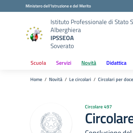
Vai ai contenuti
Vai al menu di navigazione
Vai al footer
Ministero dell'Istruzione e del Merito
Istituto Professionale di Stato 
Alberghiera
IPSSEOA
Soverato
Scuola
Servizi
Novità
Didattica
Home
Novità
Le circolari
Circolari per doc
Circolare 497
Circolar
Conclusione del 