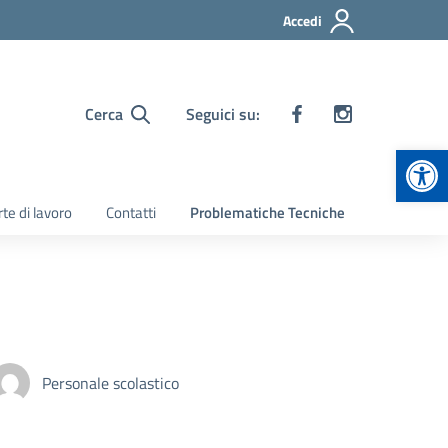
Accedi
Cerca
Seguici su:
Apr
te di lavoro
Contatti
Problematiche Tecniche
Personale scolastico