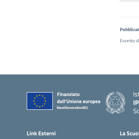
Pubblicat
Eccetto d
Is
I
S
— 
Link Esterni
La Scuo