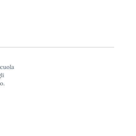
scuola
li
o.