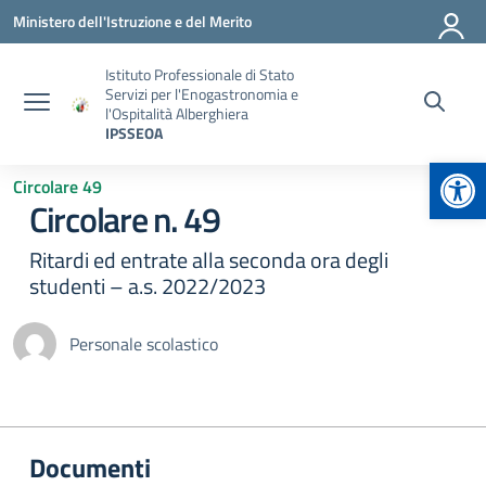
Vai ai contenuti
Vai al menu di navigazione
Vai al footer
Ministero dell'Istruzione e del Merito
Istituto Professionale di Stato
Servizi per l'Enogastronomia e
l'Ospitalità Alberghiera
IPSSEOA
Apr
Circolare 49
Circolare n. 49
Ritardi ed entrate alla seconda ora degli
studenti – a.s. 2022/2023
Personale scolastico
Documenti