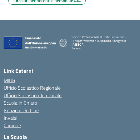
Circolari per docenti e personale ATA
Istituto Professionale di Stato Servizi per
l'Enogastronomia e l'Ospitalità Alberghiera
IPSSEOA
Soverato
— Visita la pagina iniziale della scuola
Link Esterni
MIUR
Ufficio Scolastico Regionale
Ufficio Scolastico Territoriale
Scuola in Chiaro
Iscrizioni On Line
Invalsi
Comune
La Scuola