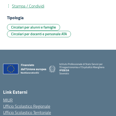
Stampa / Condividi
Tipologia
Circolari per alunni e famiglie
Circolari per docenti e personale ATA
Istituto Professionale di Stato Servizi per
l'Enogastronomia e l'Ospitalità Alberghiera
IPSSEOA
Soverato
— Visita la pagina iniziale della scuola
Link Esterni
MIUR
Ufficio Scolastico Regionale
Ufficio Scolastico Territoriale