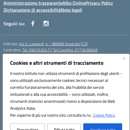
Amministrazione trasparente
Albo Online
Privacy Policy
Dichiarazione di accessibilità
Note legali
Seguici su:
Indirizzo:
Via G. Leopardi, 4 – 88068 Soverato (CZ)
Centralino:
Tel: 0967620477 Tel Convitto: 3773636848
Email:
czrh04000q@istruzione.it
Posta elettronica certificata (PEC):
Cookies e altri strumenti di tracciamento
czrh04000q@pec.istruzione.it
Codice fiscale: 84000690796
Il nostro Istituto non utilizza strumenti di profilazione degli utenti -
Codice meccanografico:
CZRH04000Q
sono utilizzati esclusivamente cookies tecnici necessari al
Codice Indice delle Pubbliche Amministrazioni (IPA): istsc_czrh04000q
corretto funzionamento del sito, alla fruibilità dei servizi
Codice unico di fatturazione (CUF): UF9M13
istituzionali e alla sua accessibilità – sono utilizzati, inoltre,
strumenti statistici anonimizzati messi a disposizione da Web
Analytics Italia.
Hosting & Powered by 3D Solution S.r.l.
Per saperne di più sul nostro sito, consulta la ns.
Cookie Policy.
Concept & Design by Designers Italia
Personalizza
Rifiuta tutto
Accettare tutto