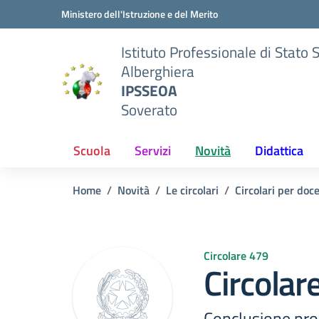
Vai ai contenuti
Vai al menu di navigazione
Vai al footer
Ministero dell'Istruzione e del Merito
Istituto Professionale di Stato 
Alberghiera
IPSSEOA
Soverato
Scuola
Servizi
Novità
Didattica
Home
Novità
Le circolari
Circolari per doc
Circolare 479
Circolar
Conclusione pro