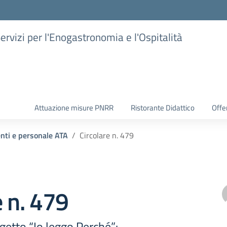
Servizi per l'Enogastronomia e l'Ospitalità
Attuazione misure PNRR
Ristorante Didattico
Offer
enti e personale ATA
Circolare n. 479
e n. 479
getto “Io leggo Perché”: