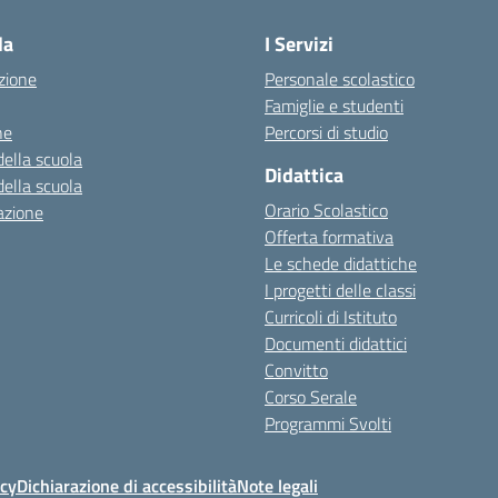
la
I Servizi
zione
Personale scolastico
Famiglie e studenti
ne
Percorsi di studio
della scuola
Didattica
della scuola
Orario Scolastico
azione
Offerta formativa
Le schede didattiche
I progetti delle classi
Curricoli di Istituto
Documenti didattici
Convitto
Corso Serale
Programmi Svolti
icy
Dichiarazione di accessibilità
Note legali