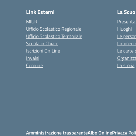
Link Esterni
La Scuo
MIUR
Presenta
Ufficio Scolastico Regionale
I luoghi
Ufficio Scolastico Territoriale
Le perso
Scuola in Chiaro
I numeri 
Iscrizioni On Line
Le carte 
Invalsi
Organizz
Comune
La storia
Amministrazione trasparente
Albo Online
Privacy Pol