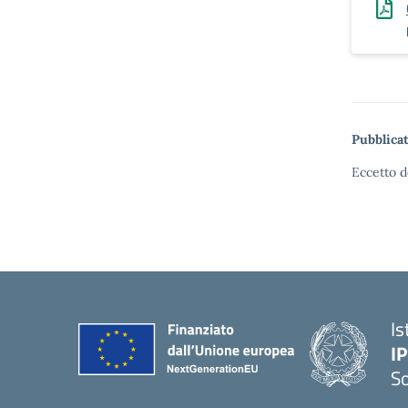
Pubblicat
Eccetto d
Is
I
S
— 