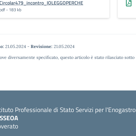
Circolar479_incontro_IOLEGGOPERCHE
pdf - 183 kb
o:
21.05.2024
-
Revisione:
21.05.2024
ove diversamente specificato, questo articolo è stato rilasciato sott
tituto Professionale di Stato Servizi per l'Enogastr
PSSEOA
overato
Visita la pagina iniziale della scuola