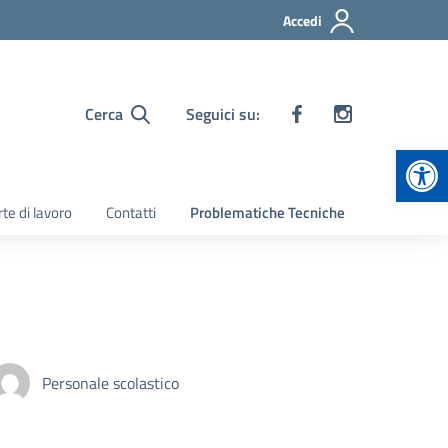
Accedi
Cerca
Seguici su:
Apr
te di lavoro
Contatti
Problematiche Tecniche
Personale scolastico