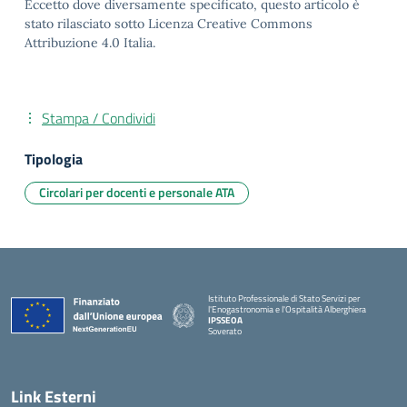
Eccetto dove diversamente specificato, questo articolo è
stato rilasciato sotto Licenza Creative Commons
Attribuzione 4.0 Italia.
Stampa / Condividi
Tipologia
Circolari per docenti e personale ATA
Istituto Professionale di Stato Servizi per
l'Enogastronomia e l'Ospitalità Alberghiera
IPSSEOA
Soverato
— Visita la pagina iniziale della scuola
Link Esterni