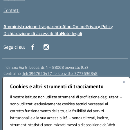
Contatti
Amministrazione trasparente
Albo Online
Privacy Policy
Dichiarazione di accessibilità
Note legali
Seguici su:
Indirizzo:
Via G. Leopardi, 4 – 88068 Soverato (CZ)
Centralino:
Tel: 0967620477 Tel Convitto: 3773636848
Email:
czrh04000q@istruzione.it
Posta elettronica certificata (PEC):
Cookies e altri strumenti di tracciamento
czrh04000q@pec.istruzione.it
Codice fiscale: 84000690796
Il nostro Istituto non utilizza strumenti di profilazione degli utenti -
Codice meccanografico:
CZRH04000Q
sono utilizzati esclusivamente cookies tecnici necessari al
Codice Indice delle Pubbliche Amministrazioni (IPA): istsc_czrh04000q
corretto funzionamento del sito, alla fruibilità dei servizi
Codice unico di fatturazione (CUF): UF9M13
istituzionali e alla sua accessibilità – sono utilizzati, inoltre,
strumenti statistici anonimizzati messi a disposizione da Web