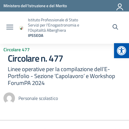
Vai ai contenuti
Vai al menu di navigazione
Vai al footer
Ministero dell'Istruzione e del Merito
Istituto Professionale di Stato
Servizi per l'Enogastronomia e
l'Ospitalità Alberghiera
IPSSEOA
Apr
Circolare 477
Circolare n. 477
Linee operative per la compilazione dell’E-
Portfolio - Sezione ‘Capolavoro’ e Workshop
ForumPA 2024
Personale scolastico