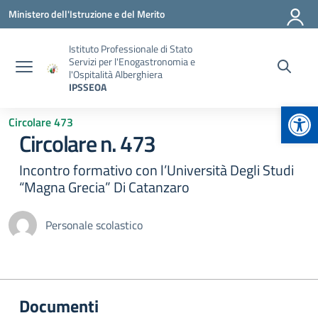
Vai ai contenuti
Vai al menu di navigazione
Vai al footer
Ministero dell'Istruzione e del Merito
Istituto Professionale di Stato
Servizi per l'Enogastronomia e
l'Ospitalità Alberghiera
IPSSEOA
Apr
Circolare 473
Circolare n. 473
Incontro formativo con l’Università Degli Studi
“Magna Grecia” Di Catanzaro
Personale scolastico
Documenti