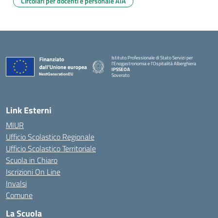
Circolari per docenti e personale ATA
Istituto Professionale di Stato Servizi per
l'Enogastronomia e l'Ospitalità Alberghiera
IPSSEOA
Soverato
— Visita la pagina iniziale della scuola
Link Esterni
MIUR
Ufficio Scolastico Regionale
Ufficio Scolastico Territoriale
Scuola in Chiaro
Iscrizioni On Line
Invalsi
Comune
La Scuola