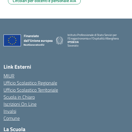
Circolari per docenti e personale ATA
Istituto Professionale di Stato Servizi per
l'Enogastronomia e l'Ospitalità Alberghiera
IPSSEOA
Soverato
— Visita la pagina iniziale della scuola
Link Esterni
MIUR
Ufficio Scolastico Regionale
Ufficio Scolastico Territoriale
Scuola in Chiaro
Iscrizioni On Line
Invalsi
Comune
La Scuola