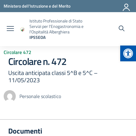
Vai ai contenuti
Vai al menu di navigazione
Vai al footer
Ministero dell'Istruzione e del Merito
Istituto Professionale di Stato
Servizi per l'Enogastronomia e
l'Ospitalità Alberghiera
IPSSEOA
Apr
Circolare 472
Circolare n. 472
Uscita anticipata classi 5^B e 5^C –
11/05/2023
Personale scolastico
Documenti