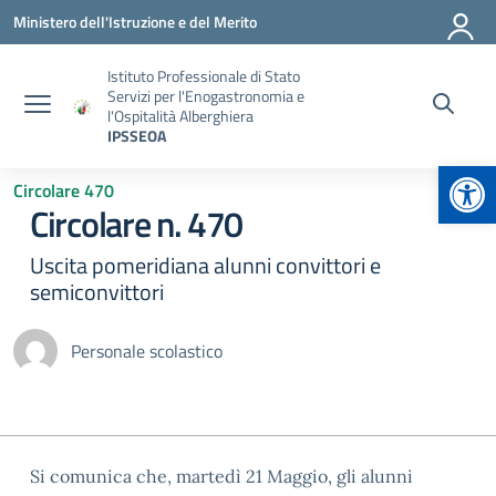
Vai ai contenuti
Vai al menu di navigazione
Vai al footer
Ministero dell'Istruzione e del Merito
Istituto Professionale di Stato
Servizi per l'Enogastronomia e
l'Ospitalità Alberghiera
IPSSEOA
Apr
Circolare 470
Circolare n. 470
Uscita pomeridiana alunni convittori e
semiconvittori
Personale scolastico
Si comunica che, martedì 21 Maggio, gli alunni