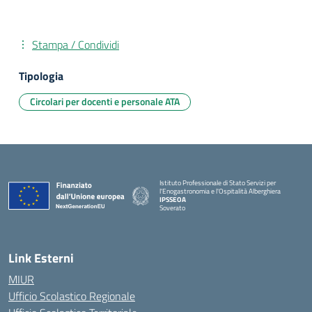
Stampa / Condividi
Tipologia
Circolari per docenti e personale ATA
Istituto Professionale di Stato Servizi per
l'Enogastronomia e l'Ospitalità Alberghiera
IPSSEOA
Soverato
— Visita la pagina iniziale della scuola
Link Esterni
MIUR
Ufficio Scolastico Regionale