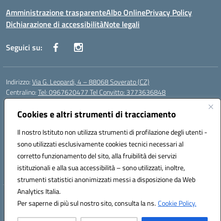
Amministrazione trasparente
Albo Online
Privacy Policy
Dichiarazione di accessibilità
Note legali
Seguici su:
Indirizzo:
Via G. Leopardi, 4 – 88068 Soverato (CZ)
Centralino:
Tel: 0967620477 Tel Convitto: 3773636848
Email:
czrh04000q@istruzione.it
Posta elettronica certificata (PEC):
Cookies e altri strumenti di tracciamento
czrh04000q@pec.istruzione.it
Codice fiscale: 84000690796
Il nostro Istituto non utilizza strumenti di profilazione degli utenti -
Codice meccanografico:
CZRH04000Q
sono utilizzati esclusivamente cookies tecnici necessari al
Codice Indice delle Pubbliche Amministrazioni (IPA): istsc_czrh04000q
corretto funzionamento del sito, alla fruibilità dei servizi
Codice unico di fatturazione (CUF): UF9M13
istituzionali e alla sua accessibilità – sono utilizzati, inoltre,
strumenti statistici anonimizzati messi a disposizione da Web
Analytics Italia.
Hosting & Powered by 3D Solution S.r.l.
Per saperne di più sul nostro sito, consulta la ns.
Cookie Policy.
Concept & Design by Designers Italia