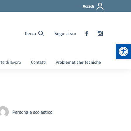
Accedi
Cerca
Seguici su:
Apr
te di lavoro
Contatti
Problematiche Tecniche
Personale scolastico