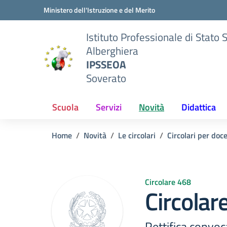
Vai ai contenuti
Vai al menu di navigazione
Vai al footer
Ministero dell'Istruzione e del Merito
Istituto Professionale di Stato 
Alberghiera
IPSSEOA
Soverato
Scuola
Servizi
Novità
Didattica
Home
Novità
Le circolari
Circolari per doc
Circolare 468
Circolar
Rettifica convoc