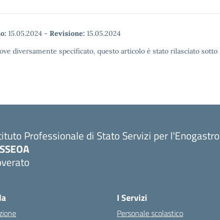
o:
15.05.2024
-
Revisione:
15.05.2024
ove diversamente specificato, questo articolo è stato rilasciato sott
tituto Professionale di Stato Servizi per l'Enogastr
PSSEOA
overato
Visita la pagina iniziale della scuola
la
I Servizi
zione
Personale scolastico