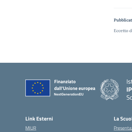
Pubblicat
Eccetto d
Is
I
S
— 
Link Esterni
La Scuo
MIUR
Presenta