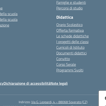
Famiglie e studenti
ne
Percorsi di studio
della scuola
Didattica
della scuola
Orario Scolastico
azione
Offerta formativa
Le schede didattiche
I progetti delle classi
Curricoli di Istituto
Documenti didattici
Convitto
Corso Serale
Programmi Svolti
icy
Dichiarazione di accessibilità
Note legali
Indirizzo:
Via G. Leopardi, 4 – 88068 Soverato (CZ)