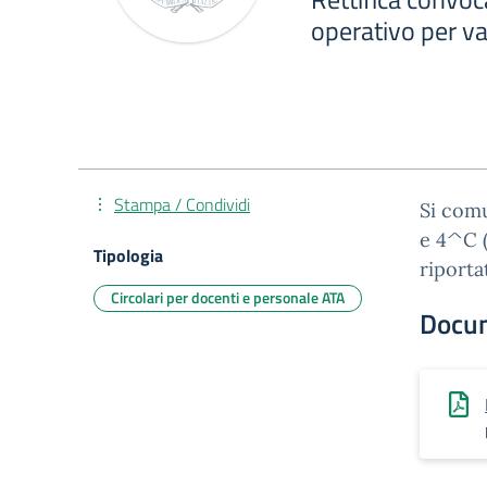
operativo per va
Stampa / Condividi
Si comu
e 4^C (
Tipologia
riporta
Circolari per docenti e personale ATA
Docu