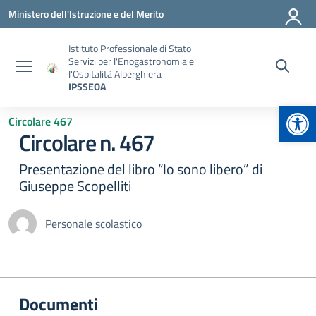
Vai ai contenuti
Vai al menu di navigazione
Vai al footer
Ministero dell'Istruzione e del Merito
Istituto Professionale di Stato
Servizi per l'Enogastronomia e
l'Ospitalità Alberghiera
IPSSEOA
Apr
Circolare 467
Circolare n. 467
Presentazione del libro “Io sono libero” di
Giuseppe Scopelliti
Personale scolastico
Documenti