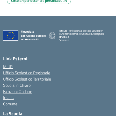
Circolari per docenti e personale ATA
Istituto Professionale di Stato Servizi per
l'Enogastronomia e l'Ospitalità Alberghiera
IPSSEOA
Soverato
— Visita la pagina iniziale della scuola
Link Esterni
MIUR
Ufficio Scolastico Regionale
Ufficio Scolastico Territoriale
Scuola in Chiaro
Iscrizioni On Line
Invalsi
Comune
La Scuola