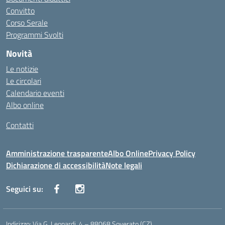
Convitto
Corso Serale
Programmi Svolti
Novità
Le notizie
Le circolari
Calendario eventi
Albo online
Contatti
Amministrazione trasparente
Albo Online
Privacy Policy
Dichiarazione di accessibilità
Note legali
Seguici su:
Indirizzo:
Via G. Leopardi, 4 – 88068 Soverato (CZ)