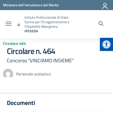
Vai ai contenuti
Vai al menu di navigazione
Vai al footer
Ministero dell'Istruzione e del Merito
Istituto Professionale di Stato
Servizi per l'Enogastronomia e
l'Ospitalità Alberghiera
IPSSEOA
Apr
Circolare 464
Circolare n. 464
Concorso “VINCIAMO INSIEME”
Personale scolastico
Documenti