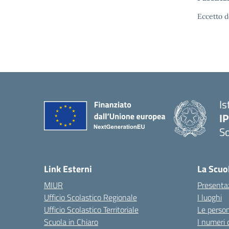
Eccetto d
Is
I
S
— 
Link Esterni
La Scuo
MIUR
Presenta
Ufficio Scolastico Regionale
I luoghi
Ufficio Scolastico Territoriale
Le perso
Scuola in Chiaro
I numeri 