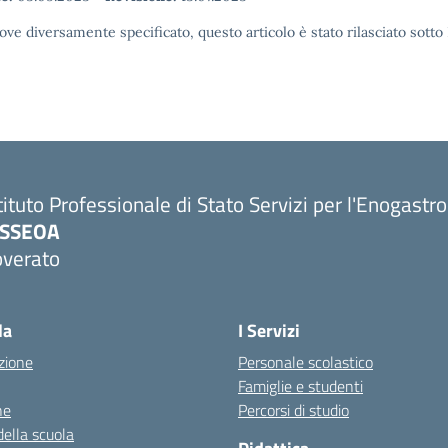
ove diversamente specificato, questo articolo è stato rilasciato sott
tituto Professionale di Stato Servizi per l'Enogastr
PSSEOA
overato
Visita la pagina iniziale della scuola
la
I Servizi
zione
Personale scolastico
Famiglie e studenti
ne
Percorsi di studio
della scuola