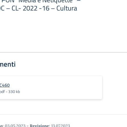
C – CL- 2022 -16 – Cultura
menti
C460
pdf - 330 kb
o:
03.05.2023
-
Revisione:
13.07.2023