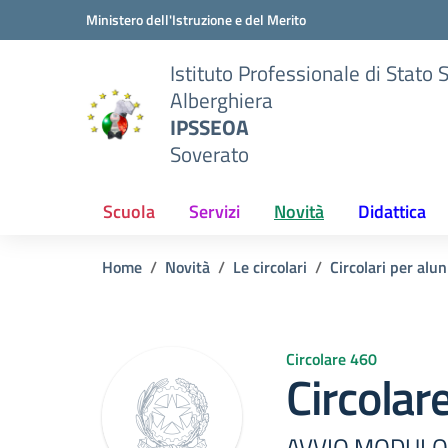
Vai ai contenuti
Vai al menu di navigazione
Vai al footer
Ministero dell'Istruzione e del Merito
Istituto Professionale di Stato 
Alberghiera
IPSSEOA
Soverato
Scuola
Servizi
Novità
Didattica
Home
Novità
Le circolari
Circolari per alun
Circolare 460
Circolar
AVVIO MODULO P