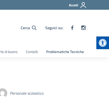
Accedi
Cerca
Seguici su:
Apr
te di lavoro
Contatti
Problematiche Tecniche
Personale scolastico