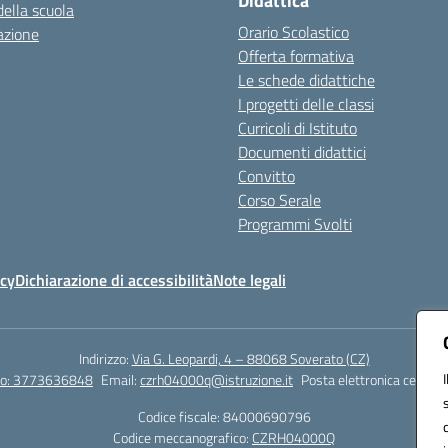
Didattica
della scuola
Orario Scolastico
azione
Offerta formativa
Le schede didattiche
I progetti delle classi
Curricoli di Istituto
Documenti didattici
Convitto
Corso Serale
Programmi Svolti
icy
Dichiarazione di accessibilità
Note legali
Indirizzo:
Via G. Leopardi, 4 – 88068 Soverato (CZ)
tto: 3773636848
Email:
czrh04000q@istruzione.it
Posta elettronica certific
Codice fiscale: 84000690796
Codice meccanografico:
CZRH04000Q