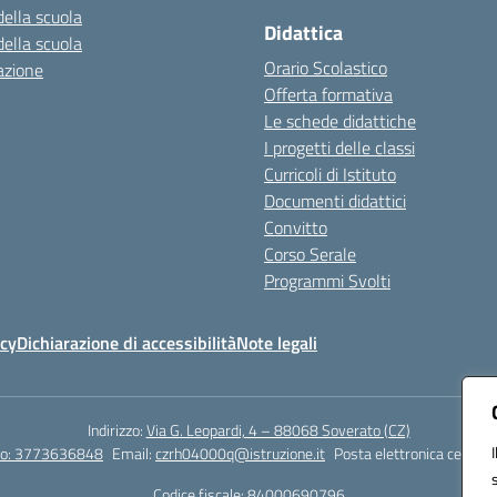
della scuola
Didattica
della scuola
Orario Scolastico
azione
Offerta formativa
Le schede didattiche
I progetti delle classi
Curricoli di Istituto
Documenti didattici
Convitto
Corso Serale
Programmi Svolti
icy
Dichiarazione di accessibilità
Note legali
Indirizzo:
Via G. Leopardi, 4 – 88068 Soverato (CZ)
tto: 3773636848
Email:
czrh04000q@istruzione.it
Posta elettronica certific
Codice fiscale: 84000690796