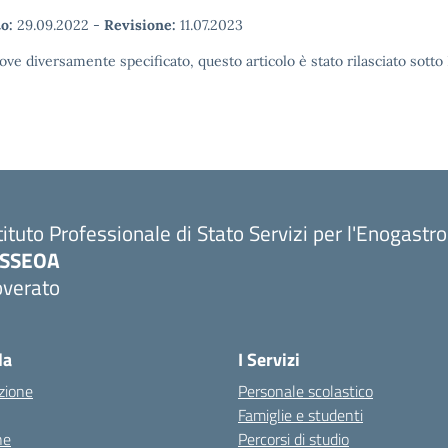
o:
29.09.2022
-
Revisione:
11.07.2023
ove diversamente specificato, questo articolo è stato rilasciato sott
tituto Professionale di Stato Servizi per l'Enogastr
PSSEOA
overato
Visita la pagina iniziale della scuola
la
I Servizi
zione
Personale scolastico
Famiglie e studenti
ne
Percorsi di studio