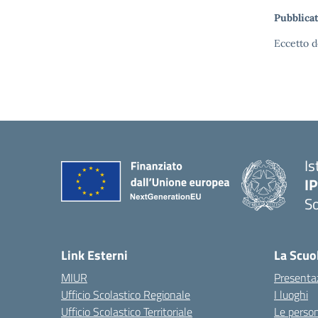
Pubblicat
Eccetto d
Is
I
S
— 
Link Esterni
La Scuo
MIUR
Presenta
Ufficio Scolastico Regionale
I luoghi
Ufficio Scolastico Territoriale
Le perso