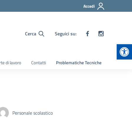
Accedi
Cerca
Seguici su:
Apr
te di lavoro
Contatti
Problematiche Tecniche
Personale scolastico