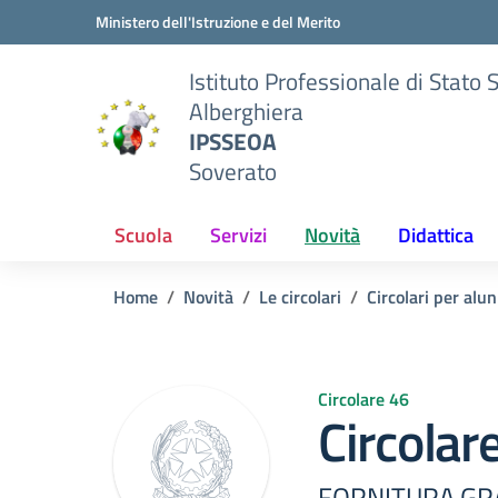
Vai ai contenuti
Vai al menu di navigazione
Vai al footer
Ministero dell'Istruzione e del Merito
Istituto Professionale di Stato 
Alberghiera
IPSSEOA
Soverato
Scuola
Servizi
Novità
Didattica
Home
Novità
Le circolari
Circolari per alun
Circolare 46
Circolar
FORNITURA GRA