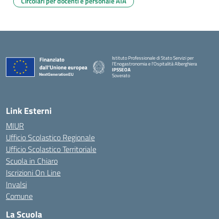
Circolari per docenti e personale ATA
Istituto Professionale di Stato Servizi per
l'Enogastronomia e l'Ospitalità Alberghiera
IPSSEOA
Soverato
— Visita la pagina iniziale della scuola
Link Esterni
MIUR
Ufficio Scolastico Regionale
Ufficio Scolastico Territoriale
Scuola in Chiaro
Iscrizioni On Line
Invalsi
Comune
La Scuola