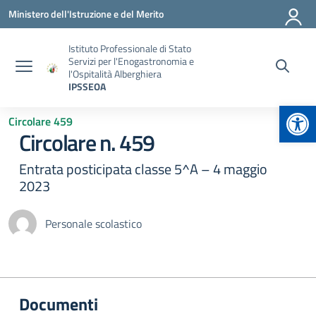
Vai ai contenuti
Vai al menu di navigazione
Vai al footer
Ministero dell'Istruzione e del Merito
Istituto Professionale di Stato
Servizi per l'Enogastronomia e
l'Ospitalità Alberghiera
IPSSEOA
Apr
Circolare 459
Circolare n. 459
Entrata posticipata classe 5^A – 4 maggio
2023
Personale scolastico
Documenti