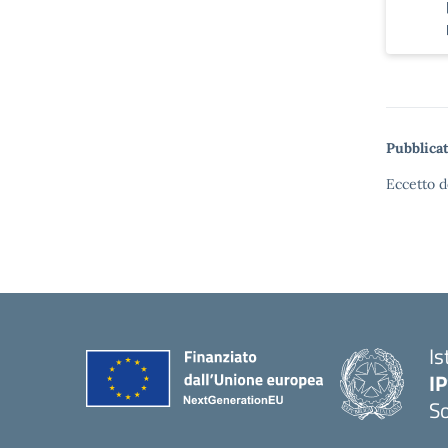
Pubblicat
Eccetto d
Is
I
S
— 