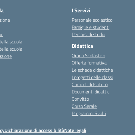
la
I Servizi
zione
Personale scolastico
Famiglie e studenti
ne
Percorsi di studio
della scuola
Didattica
della scuola
Orario Scolastico
azione
Offerta formativa
Le schede didattiche
I progetti delle classi
Curricoli di Istituto
Documenti didattici
Convitto
Corso Serale
Programmi Svolti
icy
Dichiarazione di accessibilità
Note legali