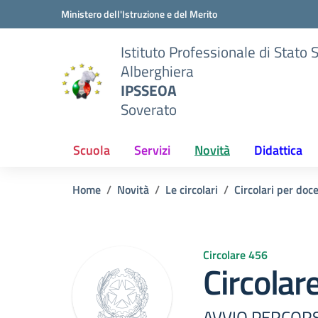
Vai ai contenuti
Vai al menu di navigazione
Vai al footer
Ministero dell'Istruzione e del Merito
Istituto Professionale di Stato 
Alberghiera
IPSSEOA
Soverato
Scuola
Servizi
Novità
Didattica
Home
Novità
Le circolari
Circolari per doc
Circolare 456
Circolar
AVVIO PERCOR