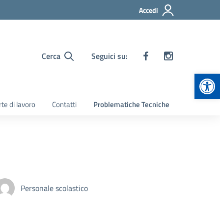
Accedi
Cerca
Seguici su:
Apr
te di lavoro
Contatti
Problematiche Tecniche
Personale scolastico