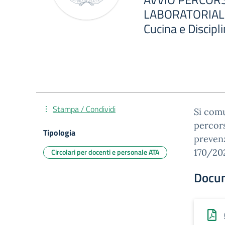
LABORATORIALE
Cucina e Discipli
Stampa / Condividi
Si comu
percors
Tipologia
prevenz
Circolari per docenti e personale ATA
170/202
Docu