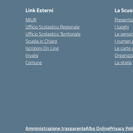
Link Esterni
La Scuo
MIUR
Presenta
Ufficio Scolastico Regionale
I luoghi
Ufficio Scolastico Territoriale
Le perso
Scuola in Chiaro
I numeri 
Iscrizioni On Line
Le carte 
Invalsi
Organizz
Comune
La storia
Amministrazione trasparente
Albo Online
Privacy Pol