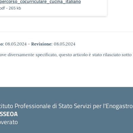
percorso_cocurriculare_cucina_italiano
pdf - 265 kb
o:
08.05.2024
-
Revisione:
08.05.2024
ove diversamente specificato, questo articolo è stato rilasciato sott
tituto Professionale di Stato Servizi per l'Enogastr
PSSEOA
overato
Visita la pagina iniziale della scuola