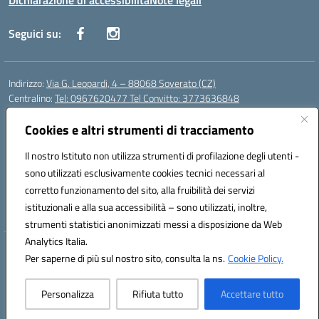
Dichiarazione di accessibilità
Note legali
Seguici su:
Indirizzo:
Via G. Leopardi, 4 – 88068 Soverato (CZ)
Centralino:
Tel: 0967620477 Tel Convitto: 3773636848
Email:
czrh04000q@istruzione.it
Posta elettronica certificata (PEC):
Cookies e altri strumenti di tracciamento
czrh04000q@pec.istruzione.it
Codice fiscale: 84000690796
Il nostro Istituto non utilizza strumenti di profilazione degli utenti -
Codice meccanografico:
CZRH04000Q
sono utilizzati esclusivamente cookies tecnici necessari al
Codice Indice delle Pubbliche Amministrazioni (IPA): istsc_czrh04000q
corretto funzionamento del sito, alla fruibilità dei servizi
Codice unico di fatturazione (CUF): UF9M13
istituzionali e alla sua accessibilità – sono utilizzati, inoltre,
strumenti statistici anonimizzati messi a disposizione da Web
Analytics Italia.
Hosting & Powered by 3D Solution S.r.l.
Per saperne di più sul nostro sito, consulta la ns.
Cookie Policy.
Concept & Design by Designers Italia
Personalizza
Rifiuta tutto
Accettare tutto