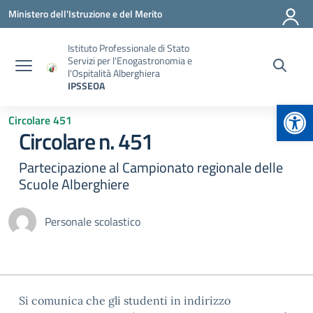
Vai ai contenuti
Vai al menu di navigazione
Vai al footer
Ministero dell'Istruzione e del Merito
Istituto Professionale di Stato
Servizi per l'Enogastronomia e
l'Ospitalità Alberghiera
IPSSEOA
Apr
Circolare 451
Circolare n. 451
Partecipazione al Campionato regionale delle
Scuole Alberghiere
Personale scolastico
Si comunica che gli studenti in indirizzo