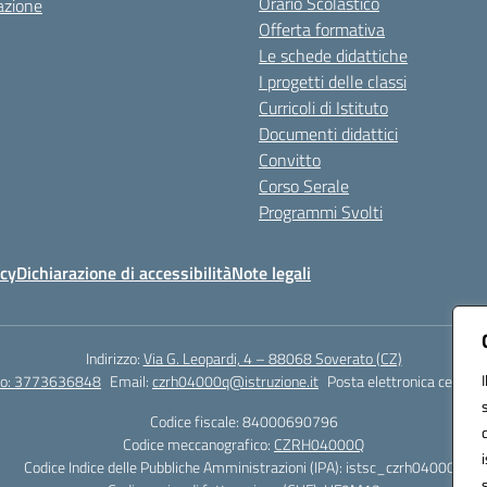
Orario Scolastico
azione
Offerta formativa
Le schede didattiche
I progetti delle classi
Curricoli di Istituto
Documenti didattici
Convitto
Corso Serale
Programmi Svolti
icy
Dichiarazione di accessibilità
Note legali
Indirizzo:
Via G. Leopardi, 4 – 88068 Soverato (CZ)
tto: 3773636848
Email:
czrh04000q@istruzione.it
Posta elettronica certific
Codice fiscale: 84000690796
Codice meccanografico:
CZRH04000Q
Codice Indice delle Pubbliche Amministrazioni (IPA): istsc_czrh04000q