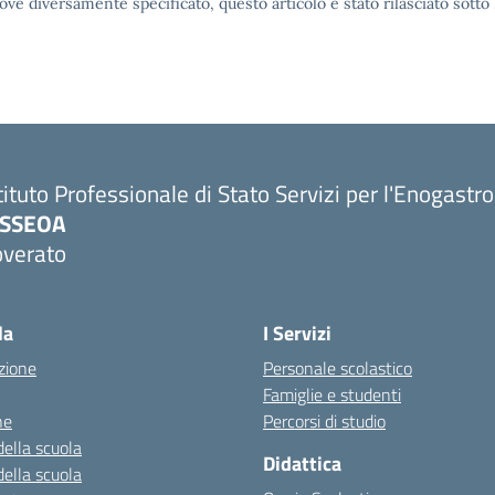
ove diversamente specificato, questo articolo è stato rilasciato sott
tituto Professionale di Stato Servizi per l'Enogastr
PSSEOA
overato
Visita la pagina iniziale della scuola
la
I Servizi
zione
Personale scolastico
Famiglie e studenti
ne
Percorsi di studio
della scuola
Didattica
della scuola