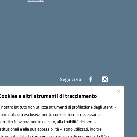
Seguici su:
Cookies e altri strumenti di tracciamento
Il nostro Istituto non utilizza strumenti di profilazione degli utenti -
ata (PEC):
czrh04000q@pec.istruzione.it
sono utilizzati esclusivamente cookies tecnici necessari al
corretto funzionamento del sito, alla fruibilità dei servizi
istituzionali e alla sua accessibilità – sono utilizzati, inoltre,
strumenti statistici anonimizzati messi a disposizione da Web