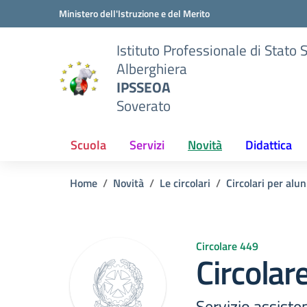
Vai ai contenuti
Vai al menu di navigazione
Vai al footer
Ministero dell'Istruzione e del Merito
Istituto Professionale di Stato 
Alberghiera
IPSSEOA
Soverato
Scuola
Servizi
Novità
Didattica
Home
Novità
Le circolari
Circolari per alun
Circolare 449
Circolar
Servizio assiste