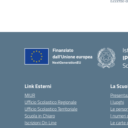
Eccetto d
Is
I
S
— 
Link Esterni
La Scuo
MIUR
Presenta
Ufficio Scolastico Regionale
I luoghi
Ufficio Scolastico Territoriale
Le perso
Scuola in Chiaro
I numeri 
Iscrizioni On Line
Le carte 