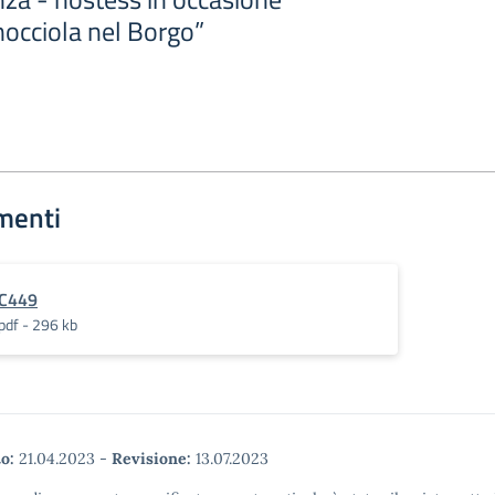
nocciola nel Borgo”
menti
C449
pdf - 296 kb
o:
21.04.2023
-
Revisione:
13.07.2023