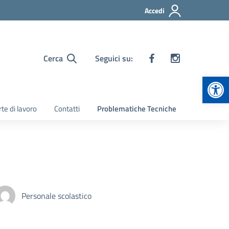
Accedi
Cerca
Seguici su:
Apr
te di lavoro
Contatti
Problematiche Tecniche
Personale scolastico